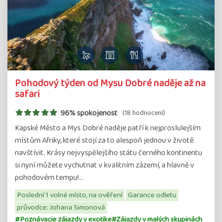
Pohodový týden od Mysu Dobré naděje až na
safari
96% spokojenost
(18 hodnocení)
Kapské Město a Mys Dobré naděje patří k nejproslulejším
místům Afriky, které stojí za to alespoň jednou v životě
navštívit. Krásy nejvyspělejšího státu černého kontinentu
si nyní můžete vychutnat v kvalitním zázemí, a hlavně v
pohodovém tempu!…
Poslední 1 volné místo, na ověření
Garance odletu
průvodce: Johana Simonová
#Poznávacie zájazdy v exotike
#Zájazdy v malých skupinách