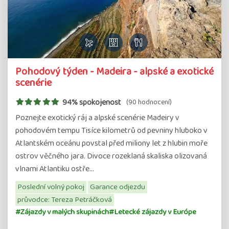
Pohodový týden - Madeira - alpské a exotické
scenérie
94% spokojenost
(90 hodnocení)
Poznejte exotický ráj a alpské scenérie Madeiry v
pohodovém tempu Tisíce kilometrů od pevniny hluboko v
Atlantském oceánu povstal před miliony let z hlubin moře
ostrov věčného jara. Divoce rozeklaná skaliska olizovaná
vlnami Atlantiku ostře…
Poslední volný pokoj
Garance odjezdu
průvodce: Tereza Petráčková
#Zájazdy v malých skupinách
#Letecké zájazdy v Európe