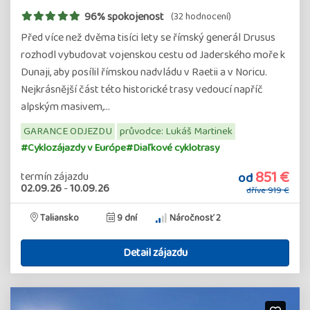
96% spokojenost
(32 hodnocení)
Před více než dvěma tisíci lety se římský generál Drusus
rozhodl vybudovat vojenskou cestu od Jaderského moře k
Dunaji, aby posílil římskou nadvládu v Raetii a v Noricu.
Nejkrásnější část této historické trasy vedoucí napříč
alpským masivem,…
GARANCE ODJEZDU
průvodce: Lukáš Martinek
#Cyklozájazdy v Európe
#Diaľkové cyklotrasy
851 €
od
termín zájazdu
02.09.26
-
10.09.26
dříve
919 €
Taliansko
9 dní
Náročnosť 2
Detail zájazdu