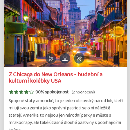
Z Chicaga do New Orleans - hudební a
kulturní kolébky USA
90% spokojenost
(2 hodnocení)
Spojené státy americké, to je jeden obrovský národ lidí, kteří
miluji svou zemi a jako správní patrioti se o ni náležitě
starají. Amerika, to nejsou jen národní parky a města s
mrakodrapy, ale také úžasné dlouhé pastviny s pobíhajícími
koňmi,…