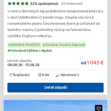
92% spokojenost
(23 hodnocení)
V centru Bernských Alp podnikneme nezapomenutelné túry
v okolí Adelbodenu či Kanderstegu. Zaujme vás túra k
romantickému jezeru Oeschinensee, které je zaříznuté do
skalního masivu či pohodlný výstup na fantastickou
vyhlídku Esighorn, odkud je…
GARANCE ODJEZDU
průvodce: Zuzana Zajícová
#Pohodové týždne v Alpách
termín zájazdu
1 043 €
od
08.08.26
-
15.08.26
Švajčiarsko
8 dní
Náročnosť 2
Detail zájazdu