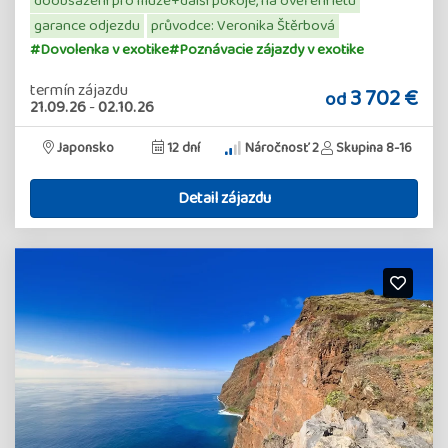
doobsazení pro muže+další pokoje, na ověření letu
garance odjezdu
průvodce: Veronika Štěrbová
#Dovolenka v exotike
#Poznávacie zájazdy v exotike
termín zájazdu
3 702 €
od
21.09.26
-
02.10.26
Japonsko
12 dní
Náročnosť 2
Skupina 8-16
Detail zájazdu