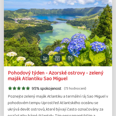
Pohodový týden - Azorské ostrovy - zelený
maják Atlantiku Sao Miguel
95% spokojenost
(73 hodnocení)
Poznejte zelený maják Atlantiku a termální ráj Sao Miguel v
pohodovém tempu Uprostřed Atlantského oceánu se
ukrývá devět ostrovů, které bývají často označovány za
pozůstatky bájné Atlantidy. Tím nejrozmanitějším a