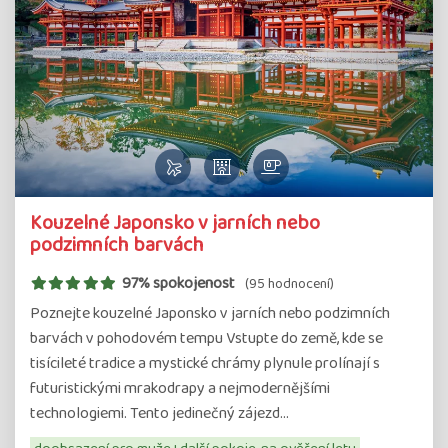
Kouzelné Japonsko v jarních nebo
podzimních barvách
97% spokojenost
(95 hodnocení)
Poznejte kouzelné Japonsko v jarních nebo podzimních
barvách v pohodovém tempu Vstupte do země, kde se
tisícileté tradice a mystické chrámy plynule prolínají s
futuristickými mrakodrapy a nejmodernějšími
technologiemi. Tento jedinečný zájezd…