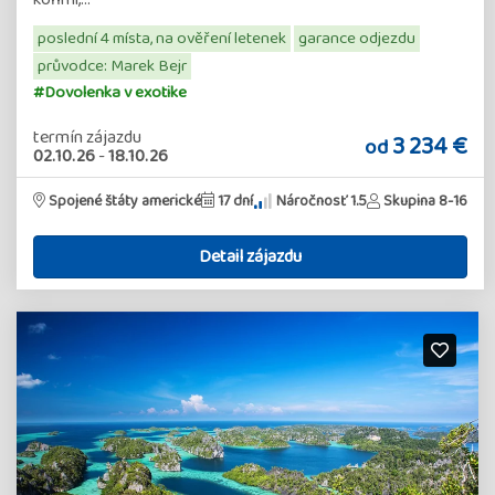
poslední 4 místa, na ověření letenek
garance odjezdu
průvodce: Marek Bejr
#Dovolenka v exotike
termín zájazdu
3 234 €
od
02.10.26
-
18.10.26
Spojené štáty americké
17 dní
Náročnosť 1.5
Skupina 8-16
Detail zájazdu