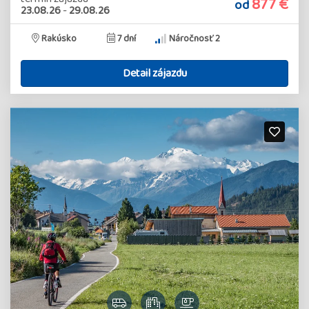
877 €
od
23.08.26
-
29.08.26
Rakúsko
7 dní
Náročnosť 2
Detail zájazdu