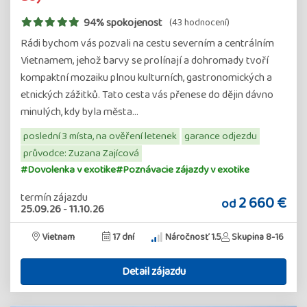
94% spokojenost
(43 hodnocení)
Rádi bychom vás pozvali na cestu severním a centrálním
Vietnamem, jehož barvy se prolínají a dohromady tvoří
kompaktní mozaiku plnou kulturních, gastronomických a
etnických zážitků. Tato cesta vás přenese do dějin dávno
minulých, kdy byla města…
poslední 3 místa, na ověření letenek
garance odjezdu
průvodce: Zuzana Zajícová
#Dovolenka v exotike
#Poznávacie zájazdy v exotike
termín zájazdu
2 660 €
od
25.09.26
-
11.10.26
Vietnam
17 dní
Náročnosť 1.5
Skupina 8-16
Detail zájazdu