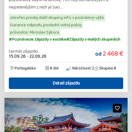
nejzelenějším z nich je Sao…
otevřen prodej další skupiny, info v poznámce výše
Garance odjezdu, poslední volný pokoj
průvodce: Miroslav Sýkora
#Poznávacie zájazdy v exotike
#Zájazdy v malých skupinách
termín zájazdu
2 468 €
od
15.09.26
-
22.09.26
Portugalsko
8 dní
Náročnosť 2
Skupina 8
Detail zájazdu