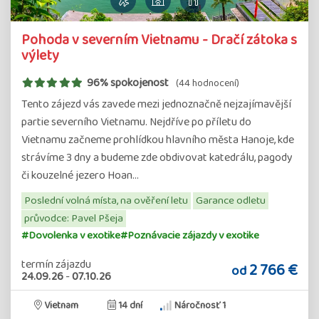
Pohoda v severním Vietnamu - Dračí zátoka s
výlety
96% spokojenost
(44 hodnocení)
Tento zájezd vás zavede mezi jednoznačně nejzajímavější
partie severního Vietnamu. Nejdříve po příletu do
Vietnamu začneme prohlídkou hlavního města Hanoje, kde
strávíme 3 dny a budeme zde obdivovat katedrálu, pagody
či kouzelné jezero Hoan…
Poslední volná místa, na ověření letu
Garance odletu
průvodce: Pavel Pšeja
#Dovolenka v exotike
#Poznávacie zájazdy v exotike
termín zájazdu
2 766 €
od
24.09.26
-
07.10.26
Vietnam
14 dní
Náročnosť 1