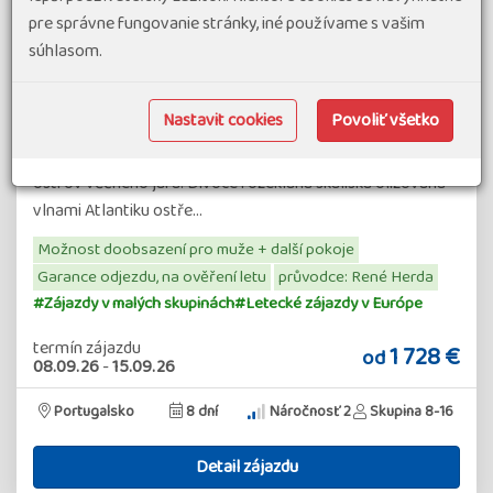
Pohodový týden - Madeira - alpské a exotické
scenérie
pre správne fungovanie stránky, iné používame s vašim
súhlasom.
94% spokojenost
(90 hodnocení)
Poznejte exotický ráj a alpské scenérie Madeiry v
Nastavit cookies
Povoliť všetko
pohodovém tempu Tisíce kilometrů od pevniny hluboko v
Atlantském oceánu povstal před miliony let z hlubin moře
ostrov věčného jara. Divoce rozeklaná skaliska olizovaná
vlnami Atlantiku ostře…
Možnost doobsazení pro muže + další pokoje
Garance odjezdu, na ověření letu
průvodce: René Herda
#Zájazdy v malých skupinách
#Letecké zájazdy v Európe
termín zájazdu
1 728 €
od
08.09.26
-
15.09.26
Portugalsko
8 dní
Náročnosť 2
Skupina 8-16
Detail zájazdu