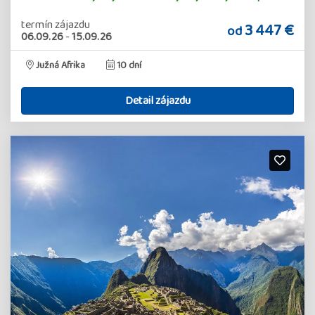
termín zájazdu
3 447 €
od
06.09.26
-
15.09.26
Južná Afrika
10 dní
Detail zájazdu