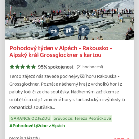
Pohodový týden v Alpách - Rakousko -
Alpský král Grossglockner s kartou
95% spokojenost
(21 hodnocení)
Tento zájezd nás zavede pod nejvyšší horu Rakouska -
Grossglockner. Poznáte nádherný kraj z vrcholků hor i z
paluby lodi či ze dna soutěsky. Nádherným zážitkem je
určitě túra od již zmíněné hory s fantastickými výhledy či
romantická soutěska…
GARANCE ODJEZDU
průvodce: Tereza Petráčková
#Pohodové týždne v Alpách
termín zájazdu