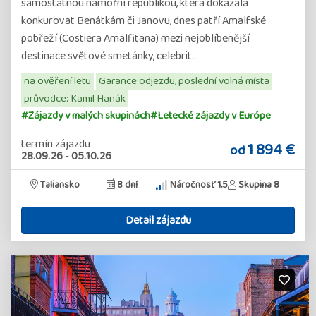
samostatnou námořní republikou, která dokázala
konkurovat Benátkám či Janovu, dnes patří Amalfské
pobřeží (Costiera Amalfitana) mezi nejoblíbenější
destinace světové smetánky, celebrit…
na ověření letu
Garance odjezdu, poslední volná místa
průvodce: Kamil Hanák
#Zájazdy v malých skupinách
#Letecké zájazdy v Európe
termín zájazdu
1 894 €
od
28.09.26
-
05.10.26
Taliansko
8 dní
Náročnosť 1.5
Skupina 8
Detail zájazdu