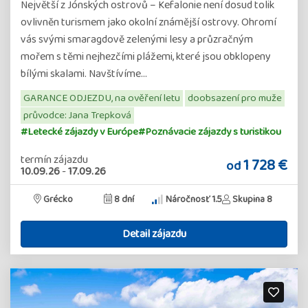
Největší z Jónských ostrovů – Kefalonie není dosud tolik
ovlivněn turismem jako okolní známější ostrovy. Ohromí
vás svými smaragdově zelenými lesy a průzračným
mořem s těmi nejhezčími plážemi, které jsou obklopeny
bílými skalami. Navštívíme…
GARANCE ODJEZDU, na ověření letu
doobsazení pro muže
průvodce: Jana Trepková
#Letecké zájazdy v Európe
#Poznávacie zájazdy s turistikou
termín zájazdu
1 728 €
od
10.09.26
-
17.09.26
Grécko
8 dní
Náročnosť 1.5
Skupina 8
Detail zájazdu