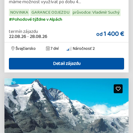
máme možnost využívat po dobu 4…
NOVINKA
GARANCE ODJEZDU
průvodce: Vladimír Suchý
#Pohodové týždne v Alpách
termín zájazdu
1 400 €
od
22.08.26
-
28.08.26
Švajčiarsko
7 dní
Náročnosť 2
Detail zájazdu