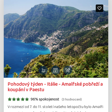
Pohodový týden - Itálie - Amalfské pobřeží a
koupání v Paestu
96% spokojenost
(3 hodnocení)
V rozmezí od 7. do 11. století našeho letopočtu bylo Amalfi