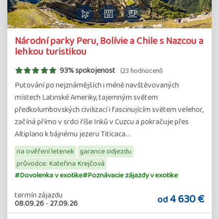
Národní parky Peru, Bolívie a Chile s Nazcou a
lehkou turistikou
93% spokojenost
(23 hodnocení)
Putování po nejznámějších i méně navštěvovaných
místech Latinské Ameriky, tajemným světem
předkolumbovských civilizací i fascinujícím světem velehor,
začíná přímo v srdci říše Inků v Cuzcu a pokračuje přes
Altiplano k bájnému jezeru Titicaca…
na ověření letenek
garance odjezdu
průvodce: Kateřina Krejčová
#Dovolenka v exotike
#Poznávacie zájazdy v exotike
termín zájazdu
4 630 €
od
08.09.26
-
27.09.26