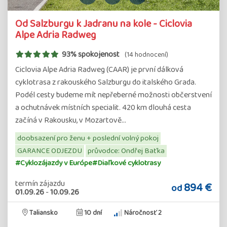
Od Salzburgu k Jadranu na kole - Ciclovia
Alpe Adria Radweg
93% spokojenost
(14 hodnocení)
Ciclovia Alpe Adria Radweg (CAAR) je první dálková
cyklotrasa z rakouského Salzburgu do italského Grada.
Podél cesty budeme mít nepřeberné možnosti občerstvení
a ochutnávek místních specialit. 420 km dlouhá cesta
začíná v Rakousku, v Mozartově…
doobsazení pro ženu + poslední volný pokoj
GARANCE ODJEZDU
průvodce: Ondřej Baťka
#Cyklozájazdy v Európe
#Diaľkové cyklotrasy
termín zájazdu
894 €
od
01.09.26
-
10.09.26
Taliansko
10 dní
Náročnosť 2