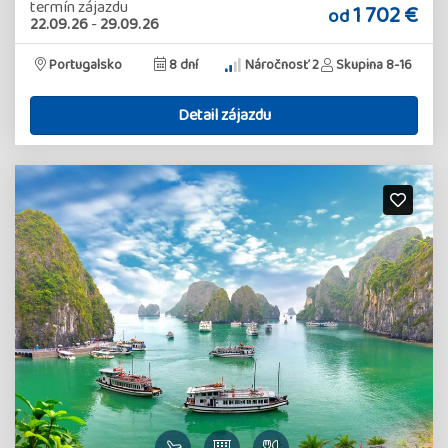
termín zájazdu
1 702 €
od
22.09.26
-
29.09.26
Portugalsko
8 dní
Náročnosť 2
Skupina 8-16
Detail zájazdu