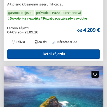
Altiplano k bájnému jezeru Titicaca…
garance odjezdu
průvodce: Pavla Teichmanová
#Dovolenka v exotike
#Poznávacie zájazdy v exotike
termín zájazdu
4 289 €
od
04.09.26
-
23.09.26
Bolívia
20 dní
Náročnosť 2.5
Detail zájazdu