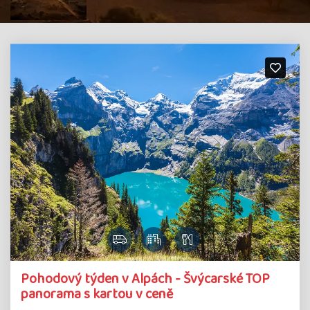
Pohodový týden v Alpách - Švýcarské TOP
panorama s kartou v ceně