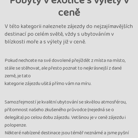
Pobyty v exotice s výlety v
ceně
V této kategorii naleznete zájezdy do nejzajímavějších
destinací po celém světě, vždy s ubytováním v
blízkosti moře a s výlety již v ceně.
Pokud nechcete na své dovolené přejíždět z místa na místo,
stále se stěhovat, ale přesto poznat to nejkrásnejší z dané
země, je tato
kategorie zájezdu ušitá přímo vám na míru.
Samozřejmostí je kvalitní ubytování se skvělou atmosférou,
přítomnost našeho zkušeného průvodce (nejedná se o
delegáta) po celou dobu zájezdu. Vetšinou je v ceně zájezdu i
polopenze.
Některé nabízené destinace jsou téměř neznámé a jsme pyšní