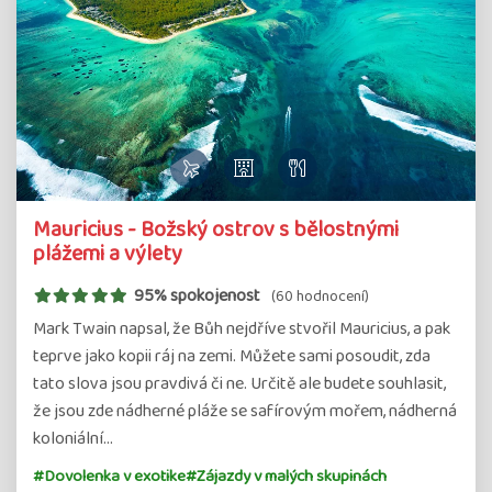
Mauricius - Božský ostrov s bělostnými
plážemi a výlety
95% spokojenost
(60 hodnocení)
Mark Twain napsal, že Bůh nejdříve stvořil Mauricius, a pak
teprve jako kopii ráj na zemi. Můžete sami posoudit, zda
tato slova jsou pravdivá či ne. Určitě ale budete souhlasit,
že jsou zde nádherné pláže se safírovým mořem, nádherná
koloniální…
#Dovolenka v exotike
#Zájazdy v malých skupinách