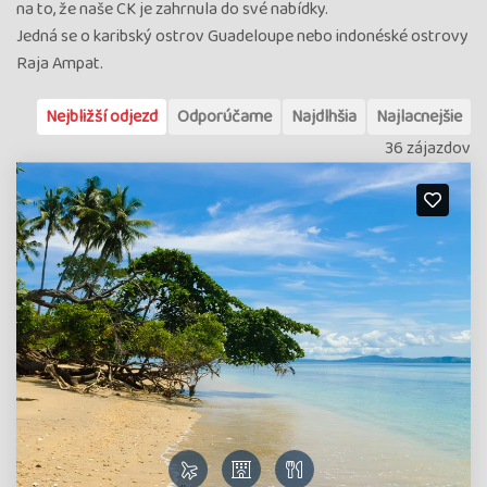
na to, že naše CK je zahrnula do své nabídky.
Jedná se o karibský ostrov Guadeloupe nebo indonéské ostrovy
Raja Ampat.
Nejbližší odjezd
Odporúčame
Najdlhšia
Najlacnejšie
36 zájazdov