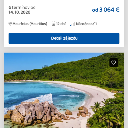
6
termínov
od
3 064 €
od
14. 10. 2026
Maurícius (Mauritius)
12 dní
Náročnosť 1
Detail zájazdu