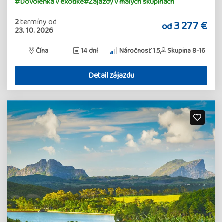
#Dovolenka v exotike
#Zájazdy v malých skupinách
2
termíny
od
3 277 €
od
23. 10. 2026
Čína
14 dní
Náročnosť 1.5
Skupina 8-16
Detail zájazdu