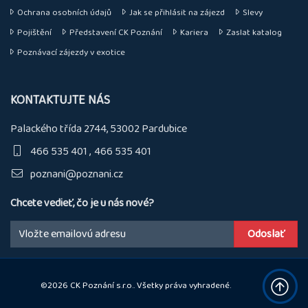
Ochrana osobních údajů
Jak se přihlásit na zájezd
Slevy
Pojištění
Představení CK Poznání
Kariera
Zaslat katalog
Poznávací zájezdy v exotice
KONTAKTUJTE NÁS
Palackého třída 2744, 53002 Pardubice
466 535 401
466 535 401
poznani@poznani.cz
Chcete vedieť, čo je u nás nové?
Email:
©2026 CK Poznání s.r.o.. Všetky práva vyhradené.