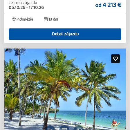
termín zájazdu
4 213 €
od
05.10.26
-
17.10.26
Indonézia
13 dní
Detail zájazdu