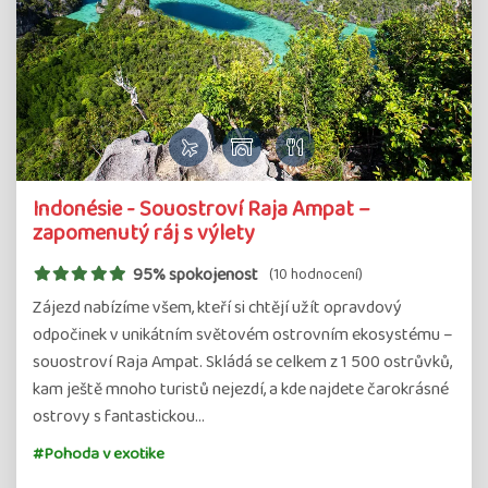
Indonésie - Souostroví Raja Ampat –
zapomenutý ráj s výlety
95% spokojenost
(10 hodnocení)
Zájezd nabízíme všem, kteří si chtějí užít opravdový
odpočinek v unikátním světovém ostrovním ekosystému –
souostroví Raja Ampat. Skládá se celkem z 1 500 ostrůvků,
kam ještě mnoho turistů nejezdí, a kde najdete čarokrásné
ostrovy s fantastickou…
#Pohoda v exotike