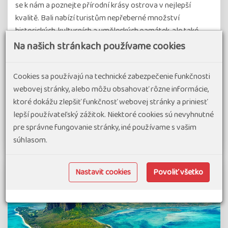
se k nám a poznejte přírodní krásy ostrova v nejlepší
kvalitě. Bali nabízí turistům nepřeberné množství
historických, kulturních a uměleckých památek, ale také
velké množství nádherných…
Na našich stránkach používame cookies
#Dovolenka v exotike
#Zájazdy v malých skupinách
Cookies sa používajú na technické zabezpečenie funkčnosti
termín zájazdu
2 851 €
od
webovej stránky, alebo môžu obsahovať rôzne informácie,
08.10.26
-
19.10.26
ktoré dokážu zlepšiť funkčnosť webovej stránky a priniesť
Indonézia
12 dní
Náročnosť 2
lepší používateľský zážitok. Niektoré cookies sú nevyhnutné
pre správne fungovanie stránky, iné používame s vašim
Detail zájazdu
súhlasom.
Nastavit cookies
Povoliť všetko