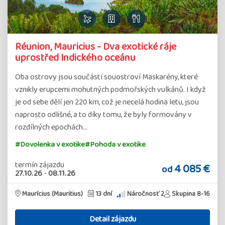
Réunion, Mauricius - Dva exotické ráje
uprostřed Indického oceánu
Oba ostrovy jsou součástí souostroví Maskarény, které
vznikly erupcemi mohutných podmořských vulkánů. I když
je od sebe dělí jen 220 km, což je necelá hodina letu, jsou
naprosto odlišné, a to díky tomu, že byly formovány v
rozdílných epochách…
#Dovolenka v exotike
#Pohoda v exotike
termín zájazdu
4 085 €
od
27.10.26
-
08.11.26
Maurícius (Mauritius)
13 dní
Náročnosť 2
Skupina 8-16
Detail zájazdu