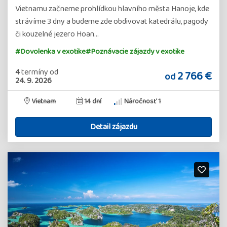
Vietnamu začneme prohlídkou hlavního města Hanoje, kde
strávíme 3 dny a budeme zde obdivovat katedrálu, pagody
či kouzelné jezero Hoan…
#Dovolenka v exotike
#Poznávacie zájazdy v exotike
4
termíny
od
2 766 €
od
24. 9. 2026
Vietnam
14 dní
Náročnosť 1
Detail zájazdu