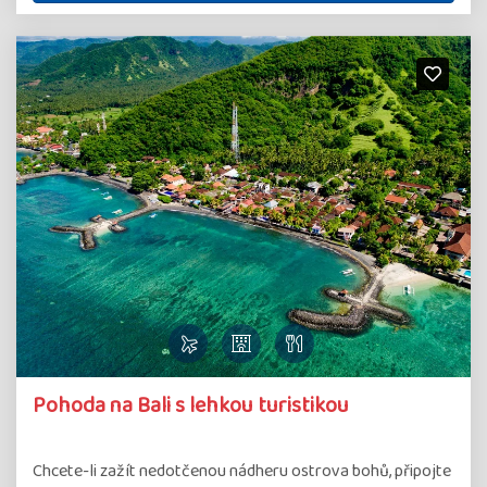
Pohoda na Bali s lehkou turistikou
Chcete-li zažít nedotčenou nádheru ostrova bohů, připojte