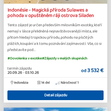
Indonésie - Magická příroda Sulawes a
pohoda v opuštěném ráji ostrova Siladen
Tento zájezd je určen především milovníkům exotiky, kteří
nemají v lásce přelidněná nejnavštěvovanější místa, ale
přitom hledají tropickou přírodu, pohodu na písčitých
plážích, koupání a k tomu poznávání zajímavostí. Vše, co si
představíte pod…
#Dovolenka v exotike
#Zájazdy v malých skupinách
termín zájazdu
3 532 €
od
20.09.26
-
03.10.26
Indonézia
14 dní
Náročnosť 1
Detail zájazdu