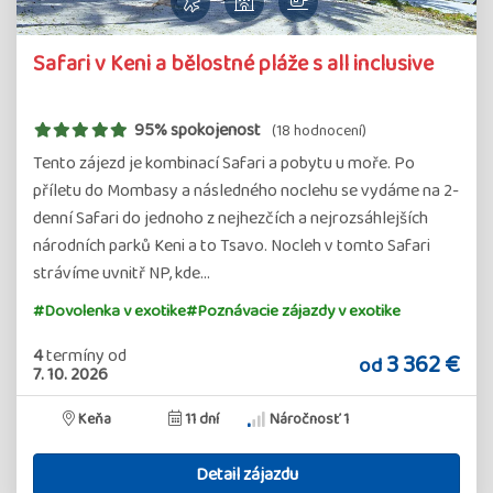
Safari v Keni a bělostné pláže s all inclusive
95% spokojenost
(18 hodnocení)
Tento zájezd je kombinací Safari a pobytu u moře. Po
příletu do Mombasy a následného noclehu se vydáme na 2-
denní Safari do jednoho z nejhezčích a nejrozsáhlejších
národních parků Keni a to Tsavo. Nocleh v tomto Safari
strávíme uvnitř NP, kde…
#Dovolenka v exotike
#Poznávacie zájazdy v exotike
4
termíny
od
3 362 €
od
7. 10. 2026
Keňa
11 dní
Náročnosť 1
Detail zájazdu