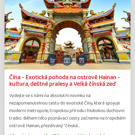
Čína - Exotická pohoda na ostrově Hainan -
kultura, deštné pralesy a Velká čínská zeď
Vydejte se s námi na absolutní novinku na
nezapomenutelnou cestu do exotické Číny, která spojuje
moderní metropole, tropickou přírodu i hlubokou duchovní
tradici. Během této poznávací cesty začneme na tropickém
ostrově Hainan, přezdívaný "čínská…