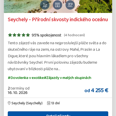
Seychely - Přírodní skvosty indického oceánu
95% spokojenost
(4 hodnocení)
Tento zájezd vás zavede na nejproslulejší pláže světa a do
skutečného ráje na zemi, na ostrovy Mahé, Praslin a La
Digue, které jsou hlavním lákadlem pro všechny
návštěvníky Seychel. První polovinu zájezdu budeme
ubytovaní v blízkosti pláže na…
#Dovolenka v exotike
#Zájazdy v malých skupinách
2
termíny
od
4 255 €
od
16. 10. 2026
Seychely (Seychelly)
13 dní