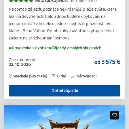
96% spokojenost
(80 hodnocení)
Na tomto zájezdu poznáte nejkrásnější pláže světa, které
leží na Seychelách. Celou dobu budete ubytováni na
jednom místě v hotelu u jedné z nejhezčí pláže ostrova
Mahé - Beua Vallon. Poloha ubytování poskytuje ideální
zázemí na prozkoumání ostrova…
#Dovolenka v exotike
#Zájazdy v malých skupinách
7
termínov
od
3 575 €
od
23. 10. 2026
Seychely (Seychelly)
13 dní
Náročnosť 1
Detail zájazdu