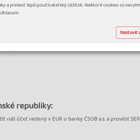
u“, ve kterém uvidíte již uhrazenou platbu za zálohu zájezdu.
ky a priniesť lepší používateľský zážitok. Niektoré cookies sú nevy
nečné pokyny zasíláme po úhradě doplatku, nejpozději týden před p
 súhlasom.
Nastavit 
R:
ardubice
ské republiky:
t náš účet vedený v EUR u banky ČSOB a.s. a provést SEP