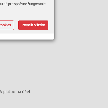
hnutné pre správne fungovanie
lánovaným odjezdem na zájezd.
cookies
Povoliť všetko
A platbu na účet: