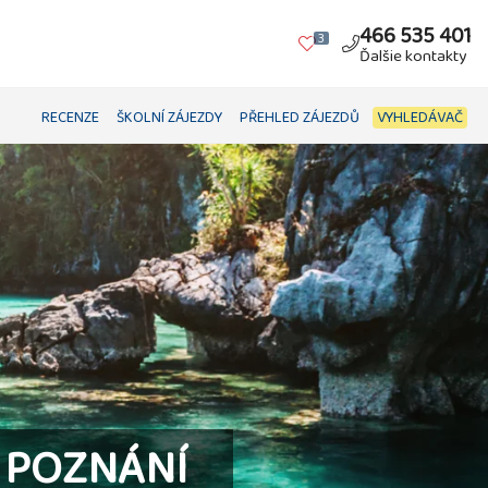
466 535 401
3
Ďalšie kontakty
RECENZE
ŠKOLNÍ ZÁJEZDY
PŘEHLED ZÁJEZDŮ
VYHLEDÁVAČ
K POZNÁNÍ