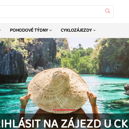
Vyhledat
POHODOVÉ TÝDNY
CYKLOZÁJEZDY
ŘIHLÁSIT NA ZÁJEZD U C