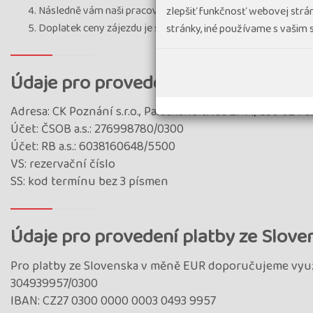
Následně vám naši pracovníci zašlou tzv. „Potvrzení o zájezd
zlepšiť funkčnosť webovej strán
Doplatek ceny zájezdu je splatný 40 dní před odjezdem. Ko
stránky, iné používame s vašim
Údaje pro provedení platby v rámci Č
Adresa: CK Poznání s.r.o., Palackého třída 2744, 530 02 P
Účet: ČSOB a.s.: 276998780/0300
Účet: RB a.s.: 6038160648/5500
VS: rezervační číslo
SS: kod termínu bez 3 písmen
Údaje pro provedení platby ze Sloven
Pro platby ze Slovenska v měně EUR doporučujeme využí
304939957/0300
IBAN: CZ27 0300 0000 0003 0493 9957