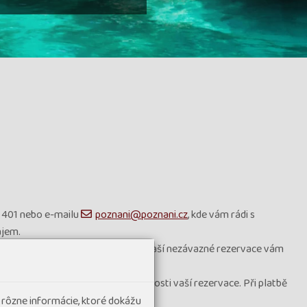
 401 nebo e-mailu
poznani@poznani.cz
, kde vám rádi s
ájem.
eteckou společností. Dobu platnosti vaší nezávazné rezervace vám
podle toho, co je vyšší.
 a uhradit zálohu do konce platnosti vaší rezervace. Při platbě
 rôzne informácie, ktoré dokážu