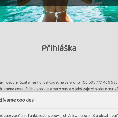
Přihláška
šem webu, můžete nás kontaktovat na telefonu 466 535 777, 466 535
jména cestujících osob, data narození a o jaký zájezd budete mít z
zájezd není na ověření letu. V tom případě se délka rezervace řídí l
užívame cookies
jezdu. Výše zálohy je 30 % z ceny zájezdu nebo ve výše ceny letenek, 
 nebo poštou) zaslat z vaší strany podepsaný návrh smlouvy o zájezdu
ožníte dohledání vaší platby.
cké zabezpečenie funkčnosti webovej stránky, alebo môžu obsahovať