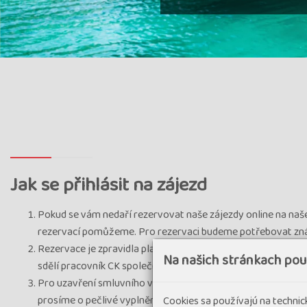
Jak se přihlásit na zájezd
Pokud se vám nedaří rezervovat naše zájezdy online na na
rezervací pomůžeme. Pro rezervaci budeme potřebovat znát 
Rezervace je zpravidla platná na 5 kalendářních dní, pokud 
Na našich stránkach po
sdělí pracovník CK společně se zasláním návrhu smlouvy o zá
Pro uzavření smluvního vztahu je třeba do CK (buď e-mailem
prosíme o pečlivé vyplnění variabilního symbolu, jinak znem
Cookies sa používajú na techni