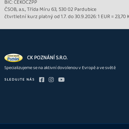
BIC: CEKOCZPP
ČSOB, a.s., Třída Míru 63, 530 02 Pardubice
čtvrtletní kurz platný od 1.7. do 30.9.2026: 1 EUR = 23,70 
O
CK POZNÁNÍ S.R.O.
nás
Specializujeme se na aktivní dovolenou v Evropě a ve světě
SLEDUJTE NÁS