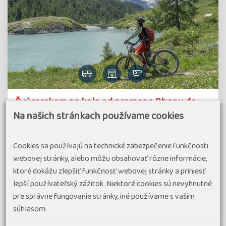
Švýcarskem na kole od pramene Rhony do
Annecy s výjezdem k Matterhornu
Na našich stránkach používame cookies
Vydejte se s námi na jedinečný cyklistický zájezd, který vás
provede od ledovcového pramene řeky Rhôny přes srdce
Cookies sa používajú na technické zabezpečenie funkčnosti
švýcarských Alp až k romantickému Annecy. Čekají nás
webovej stránky, alebo môžu obsahovať rôzne informácie,
majestátní horské scenérie, ikonické alpské vrcholy,
ktoré dokážu zlepšiť funkčnosť webovej stránky a priniesť
vinařské oblasti kantonu…
lepší používateľský zážitok. Niektoré cookies sú nevyhnutné
pre správne fungovanie stránky, iné používame s vašim
#Cyklozájazdy v Európe
#Diaľkové cyklotrasy
súhlasom.
termín zájazdu
1 234 €
od