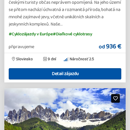
českými turisty občas neprávem opomíjená. Na jeho území
se přitom nachází úchvatná a rozmanitá příroda, bohatá na
mnohé zajímavé jevy, včetně unikátních skalních a
jeskynních komplexů. Naše…
#Cyklozájazdy v Európe
#Diaľkové cyklotrasy
936 €
od
připravujeme
Slovinsko
9 dní
Náročnosť 2.5
Detail zájazdu