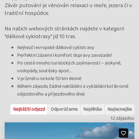
Závěr putování je věnován relaxaci u moře, jezera či v
tradiční hospůdce.
Na našich webových stránkách najdete v kategorii
"dálkové cyklotrasy" již 10 tras.
Nejhezčí evropské dálkové cyklotrasy
Perfektní zázemí i komfort dopravy zavazadel
Po cestě mnoho turistických zajímavostí – jeskyně,
vodopády, soutěsky apod…
V průměru na kole 50 km denně
Během zájezdu žádné nakládání a vykládání kol (kromě
odjezdového a příjezdového dne)
Nejbližší odjezd
Odporúčame
Najdlhšia
Najlacnejšie
12 zájazdov