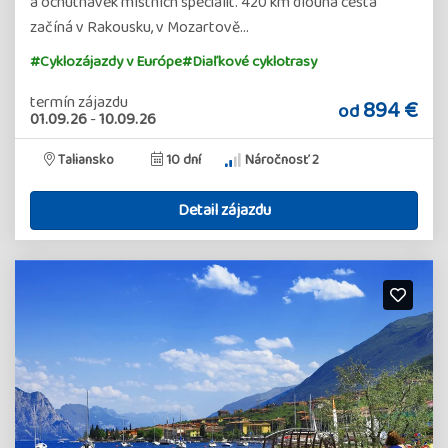
a ochutnávek místních specialit. 420 km dlouhá cesta
začíná v Rakousku, v Mozartově…
#Cyklozájazdy v Európe
#Diaľkové cyklotrasy
termín zájazdu
894 €
od
01.09.26
-
10.09.26
Taliansko
10 dní
Náročnosť 2
Detail zájazdu