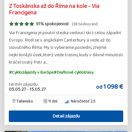
Z Toskánska až do Říma na kole - Via
Francigena
91% spokojenost
(38 hodnocení)
Via Francigena je poutní stezka vedoucí skrz celou západní
Evropu. Rodí se v anglickém Canterbury a vede až do
slovutného Říma. My si vybereme poslední, zřejmě
nejkrásnější úsek, který vede trasou, kudy v dávné minulosti
kráčel svatý Petr a…
#Cyklozájazdy v Európe
#Diaľkové cyklotrasy
termín zájazdu
1 098 €
od
05.05.27
-
15.05.27
Taliansko
11 dní
Náročnosť 2.5
Detail zájazdu