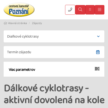
Vyhledat
Menu
Hla
Hlavná stránka
Zájazdy
Viac parametrov
Dálkové cyklotrasy -
aktivní dovolená na kole