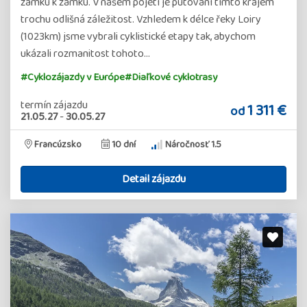
zámku k zámku. V našem pojetí je putování tímto krajem
trochu odlišná záležitost. Vzhledem k délce řeky Loiry
(1023km) jsme vybrali cyklistické etapy tak, abychom
ukázali rozmanitost tohoto…
#Cyklozájazdy v Európe
#Diaľkové cyklotrasy
termín zájazdu
1 311 €
od
21.05.27
-
30.05.27
Francúzsko
10 dní
Náročnosť 1.5
Detail zájazdu