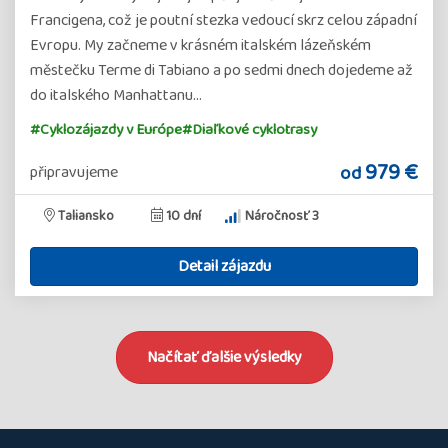
Francigena, což je poutní stezka vedoucí skrz celou západní
Evropu. My začneme v krásném italském lázeňském
městečku Terme di Tabiano a po sedmi dnech dojedeme až
do italského Manhattanu…
#Cyklozájazdy v Európe
#Diaľkové cyklotrasy
979 €
od
připravujeme
Taliansko
10 dní
Náročnosť 3
Detail zájazdu
Načítať ďalšie výsledky