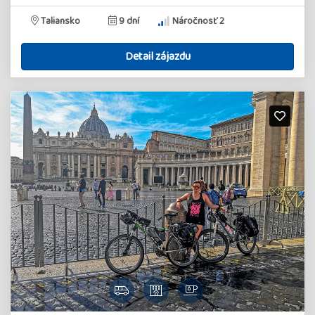
Taliansko
9 dní
Náročnosť 2
Detail zájazdu