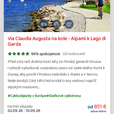
Via Claudia Augusta na kole - Alpami k Lago di
Garda
96% spokojenost
(32 hodnocení)
Před více než dvěma tisíci lety se římský generál Drusus
rozhodl vybudovat vojenskou cestu od Jaderského moře k
Dunaji, aby posílil římskou nadvládu v Raetii a v Noricu.
Nejkrásnější část této historické trasy vedoucí napříč
alpským masivem,…
#Cyklozájazdy v Európe
#Diaľkové cyklotrasy
851 €
od
termín zájazdu
02.09.26
-
10.09.26
dříve
919 €