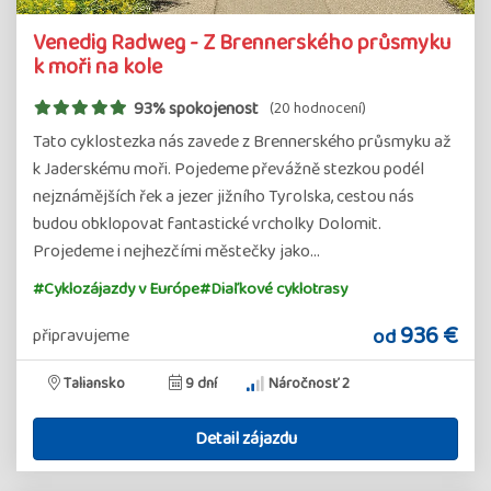
Venedig Radweg - Z Brennerského průsmyku
k moři na kole
93% spokojenost
(20 hodnocení)
Tato cyklostezka nás zavede z Brennerského průsmyku až
k Jaderskému moři. Pojedeme převážně stezkou podél
nejznámějších řek a jezer jižního Tyrolska, cestou nás
budou obklopovat fantastické vrcholky Dolomit.
Projedeme i nejhezčími městečky jako…
#Cyklozájazdy v Európe
#Diaľkové cyklotrasy
936 €
od
připravujeme
Taliansko
9 dní
Náročnosť 2
Detail zájazdu