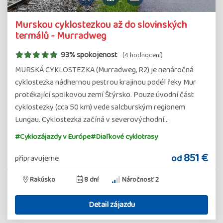
Murskou cyklostezkou až do slovinských
termálů - Murradweg
93% spokojenost
(4 hodnocení)
MURSKÁ CYKLOSTEZKA (Murradweg, R2) je nenáročná
cyklostezka nádhernou pestrou krajinou podél řeky Mur
protékající spolkovou zemí Štýrsko. Pouze úvodní část
cyklostezky (cca 50 km) vede salcburským regionem
Lungau. Cyklostezka začíná v severovýchodní…
#Cyklozájazdy v Európe
#Diaľkové cyklotrasy
851 €
od
připravujeme
Rakúsko
8 dní
Náročnosť 2
Detail zájazdu