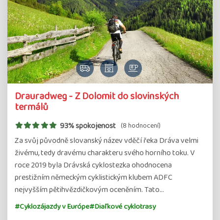
Drauradweg - Z Dolomit do slovinských
termálů
93% spokojenost
(8 hodnocení)
Za svůj původně slovanský název vděčí řeka Dráva velmi
živému, tedy dravému charakteru svého horního toku. V
roce 2019 byla Drávská cyklostezka ohodnocena
prestižním německým cyklistickým klubem ADFC
nejvyšším pětihvězdičkovým oceněním. Tato…
#Cyklozájazdy v Európe
#Diaľkové cyklotrasy