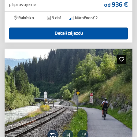
936 €
od
připravujeme
Rakúsko
9 dní
Náročnosť 2
Detail zájazdu