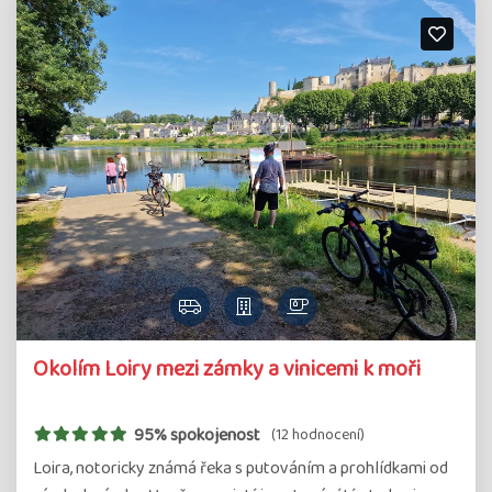
Okolím Loiry mezi zámky a vinicemi k moři
95% spokojenost
(12 hodnocení)
Loira, notoricky známá řeka s putováním a prohlídkami od