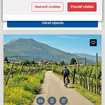
03.07.27
-
11.07.27
Nastavit cookies
Povoliť všetko
Francúzsko
9 dní
Náročnosť 2
Detail zájazdu