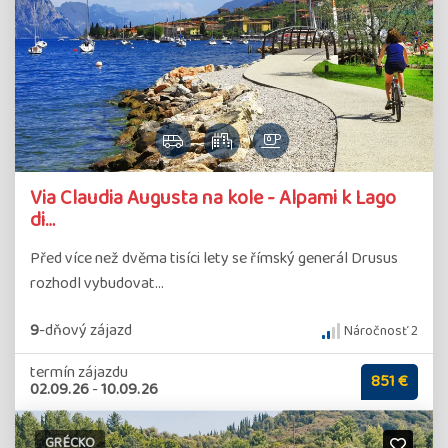
Via Claudia Augusta na kole - Alpami k Lago
di…
Před více než dvěma tisíci lety se římský generál Drusus
rozhodl vybudovat…
9
-dňový
zájazd
Náročnosť 2
termín zájazdu
851 €
02.09.26
-
10.09.26
GRÉCKO