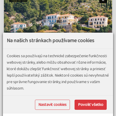
Na našich stránkach používame cookies
Cookies sa používajú na technické zabezpečenie funkčnosti
webovej stránky, alebo môžu obsahovať rôzne informácie,
ktoré dokážu zlepšiť funkčnosť webovej stránky a priniesť
lepší používateľský zážitok. Niektoré cookies sú nevyhnutné
Pohodový týden - Řecko - Zelený ostrov
pre správne fungovanie stránky, iné používame s vašim
Kefalonia…
súhlasom.
Největší z Jónských ostrovů – Kefalonie není dosud tolik
ovlivněn turismem…
Nastavit cookies
Povoliť všetko
8
-dňový
zájazd
Náročnosť 1.5