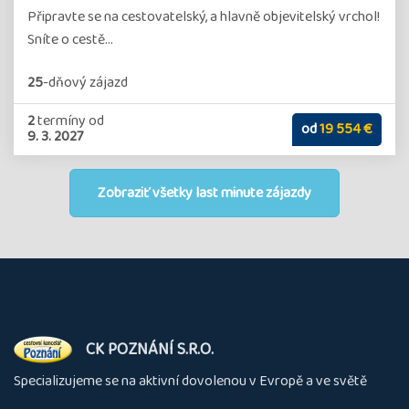
Připravte se na cestovatelský, a hlavně objevitelský vrchol!
Sníte o cestě…
25
-dňový
zájazd
2
termíny
od
od
19 554 €
9. 3. 2027
Zobraziť všetky last minute zájazdy
O
CK POZNÁNÍ S.R.O.
nás
Specializujeme se na aktivní dovolenou v Evropě a ve světě