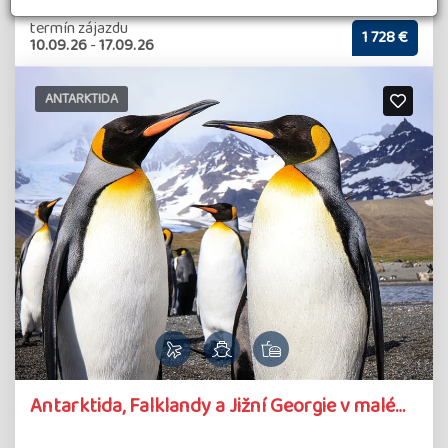
termín zájazdu
1 728 €
10.09.26
-
17.09.26
ANTARKTIDA
Antarktida, Falklandy a Jižní Georgie v malé…