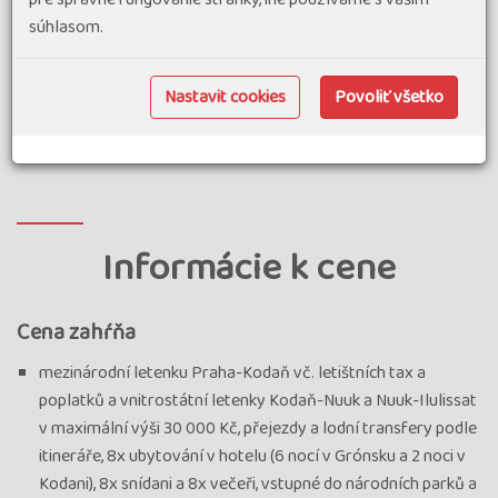
prohlídku města, včetně návštěvy symbolu Kodaně – sochy
súhlasom.
Malé mořské víly. Ubytování v hotelu.
9. deň
: Odlet do Prahy.
Nastavit cookies
Povoliť všetko
Informácie k cene
Cena zahŕňa
mezinárodní letenku Praha-Kodaň vč. letištních tax a
poplatků a vnitrostátní letenky Kodaň-Nuuk a Nuuk-Ilulissat
v maximální výši 30 000 Kč, přejezdy a lodní transfery podle
itineráře, 8x ubytování v hotelu (6 nocí v Grónsku a 2 noci v
Kodani), 8x snídani a 8x večeři, vstupné do národních parků a