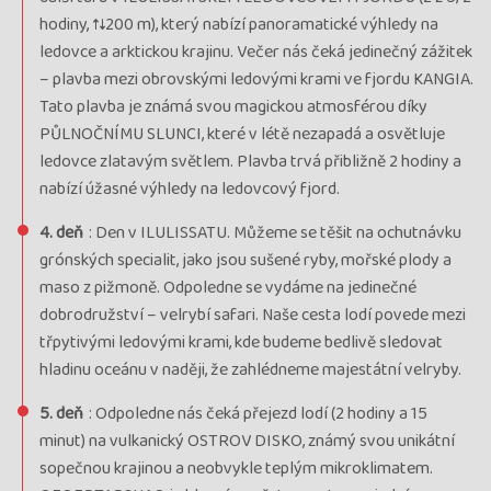
hodiny, ↑↓200 m), který nabízí panoramatické výhledy na
ledovce a arktickou krajinu. Večer nás čeká jedinečný zážitek
– plavba mezi obrovskými ledovými krami ve fjordu KANGIA.
Tato plavba je známá svou magickou atmosférou díky
PŮLNOČNÍMU SLUNCI, které v létě nezapadá a osvětluje
ledovce zlatavým světlem. Plavba trvá přibližně 2 hodiny a
nabízí úžasné výhledy na ledovcový fjord.
4. deň
: Den v ILULISSATU. Můžeme se těšit na ochutnávku
grónských specialit, jako jsou sušené ryby, mořské plody a
maso z pižmoně. Odpoledne se vydáme na jedinečné
dobrodružství – velrybí safari. Naše cesta lodí povede mezi
třpytivými ledovými krami, kde budeme bedlivě sledovat
hladinu oceánu v naději, že zahlédneme majestátní velryby.
5. deň
: Odpoledne nás čeká přejezd lodí (2 hodiny a 15
minut) na vulkanický OSTROV DISKO, známý svou unikátní
sopečnou krajinou a neobvykle teplým mikroklimatem.