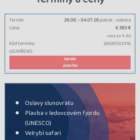
Termín
26.06. - 04.07.26
piatok - sobota
Cena
6 383 €
cena za 9 dní
Kód termínu
26GRO02316
UZAVŘENO
termín
uzavřen
Oslavy slunovratu
Plavba v ledovcovém fjordu
(UNESCO)
Velrybí safari