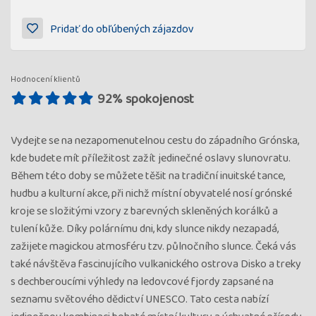
Pridať do obľúbených zájazdov
Hodnocení klientů
92% spokojenost
Vydejte se na nezapomenutelnou cestu do západního Grónska,
kde budete mít příležitost zažít jedinečné oslavy slunovratu.
Během této doby se můžete těšit na tradiční inuitské tance,
hudbu a kulturní akce, při nichž místní obyvatelé nosí grónské
kroje se složitými vzory z barevných skleněných korálků a
tulení kůže. Díky polárnímu dni, kdy slunce nikdy nezapadá,
zažijete magickou atmosféru tzv. půlnočního slunce. Čeká vás
také návštěva fascinujícího vulkanického ostrova Disko a treky
s dechberoucími výhledy na ledovcové fjordy zapsané na
seznamu světového dědictví UNESCO. Tato cesta nabízí