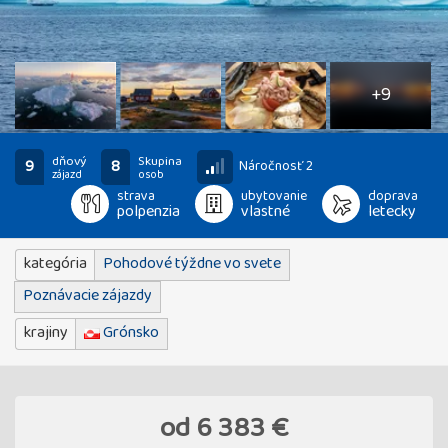
14
fotografií
+9
dňový
Skupina
9
8
Náročnosť 2
zájazd
osob
strava
ubytovanie
doprava
polpenzia
vlastné
letecky
kategória
Pohodové týždne vo svete
Poznávacie zájazdy
krajiny
Grónsko
od
6 383 €