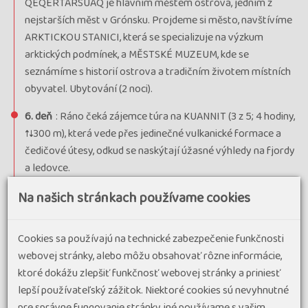
QEQERTARSUAQ je hlavním městem ostrova, jedním z
nejstarších měst v Grónsku. Projdeme si město, navštívíme
ARKTICKOU STANICI, která se specializuje na výzkum
arktických podmínek, a MĚSTSKÉ MUZEUM, kde se
seznámíme s historií ostrova a tradičním životem místních
obyvatel. Ubytování (2 noci).
6. deň
: Ráno čeká zájemce túra na KUANNIT (3 z 5; 4 hodiny,
↑↓300 m), která vede přes jedinečné vulkanické formace a
čedičové útesy, odkud se naskýtají úžasné výhledy na fjordy
a ledovce.
Na našich stránkach používame cookies
7. deň
: Odpoledne návrat lodí do ILULISSATU (2 hodiny a 15
minut). Poslední den v Grónsku si užijeme volným tempem,
procházkou po městě, nákupem suvenýrů nebo
Cookies sa používajú na technické zabezpečenie funkčnosti
ochutnáváním grónských delikates. Ubytování v hotelu.
webovej stránky, alebo môžu obsahovať rôzne informácie,
ktoré dokážu zlepšiť funkčnosť webovej stránky a priniesť
8. deň
: Odlet z ILULISSATU do Kodaně s mezipřistáním v
lepší používateľský zážitok. Niektoré cookies sú nevyhnutné
Nuuku. Po příletu do Kodaně možnost volného času pro
pre správne fungovanie stránky, iné používame s vašim