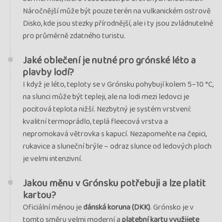
Náročnější může být pouze terén na vulkanickém ostrově
Disko, kde jsou stezky přírodnější, ale i ty jsou zvládnutelné
pro průměrně zdatného turistu.
Jaké oblečení je nutné pro grónské léto a
plavby lodí?
I když je léto, teploty se v Grónsku pohybují kolem 5–10 °C,
na slunci může být tepleji, ale na lodi mezi ledovci je
pocitová teplota nižší. Nezbytný je systém vrstvení:
kvalitní termoprádlo, teplá fleecová vrstva a
nepromokavá větrovka s kapucí. Nezapomeňte na čepici,
rukavice a sluneční brýle – odraz slunce od ledových ploch
je velmi intenzivní.
Jakou měnu v Grónsku potřebuji a lze platit
kartou?
Oficiální měnou je
dánská koruna (DKK)
. Grónsko je v
tomto směru velmi moderní a
platební kartu využijete