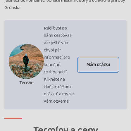
jedinečnou kombinaci bohaté místní kultury a úchvatné přírody
Grónska.
Rádi byste s
námi cestovali,
ale ještě vám
chybí pár
informací pro
konečné
Mám otázku
rozhodnutí?
Klikněte na
Terezie
tlačítko "Mám
otázku" a my se
vám ozveme.
Termíny a ceny