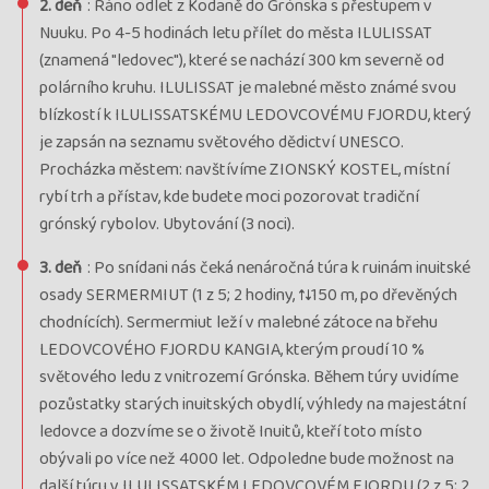
2. deň
: Ráno odlet z Kodaně do Grónska s přestupem v
Nuuku. Po 4-5 hodinách letu přílet do města ILULISSAT
(znamená "ledovec"), které se nachází 300 km severně od
polárního kruhu. ILULISSAT je malebné město známé svou
blízkostí k ILULISSATSKÉMU LEDOVCOVÉMU FJORDU, který
je zapsán na seznamu světového dědictví UNESCO.
Procházka městem: navštívíme ZIONSKÝ KOSTEL, místní
rybí trh a přístav, kde budete moci pozorovat tradiční
grónský rybolov. Ubytování (3 noci).
3. deň
: Po snídani nás čeká nenáročná túra k ruinám inuitské
osady SERMERMIUT (1 z 5; 2 hodiny, ↑↓150 m, po dřevěných
chodnících). Sermermiut leží v malebné zátoce na břehu
LEDOVCOVÉHO FJORDU KANGIA, kterým proudí 10 %
světového ledu z vnitrozemí Grónska. Během túry uvidíme
pozůstatky starých inuitských obydlí, výhledy na majestátní
ledovce a dozvíme se o životě Inuitů, kteří toto místo
obývali po více než 4000 let. Odpoledne bude možnost na
další túru v ILULISSATSKÉM LEDOVCOVÉM FJORDU (2 z 5; 2