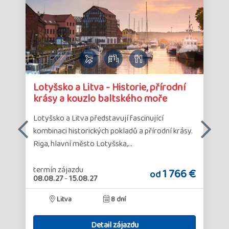
Detail
Det
Lotyšsko a Litva - Historie, přírodní
zájazdu
zá
krásy a kouzlo baltského moře
Lotyšsko a Litva představují fascinující
é
kombinaci historických pokladů a přírodní krásy.
Riga, hlavní město Lotyšska,…
termín zájazdu
€
1 766 €
od
08.08.27
-
15.08.27
Litva
8 dní
Detail zájazdu