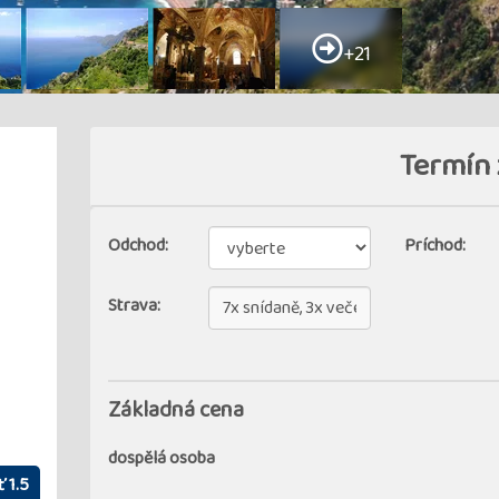
+21
Termín 
Odchod:
Príchod:
Strava:
Základná cena
dospělá osoba
 1.5