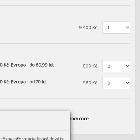
9 400 Kč
00 Kč-Evropa - do 69,99 let
800 Kč
0 Kč-Evropa - od 70 let
960 Kč
ro jednu osobu uskutečněných v jednom roce
 rôzne informácie, ktoré dokážu