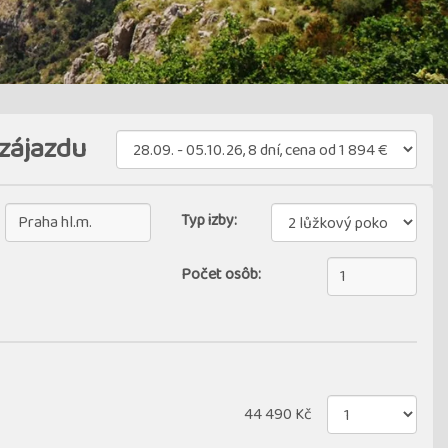
zájazdu
Typ izby:
Počet osôb:
44 490 Kč