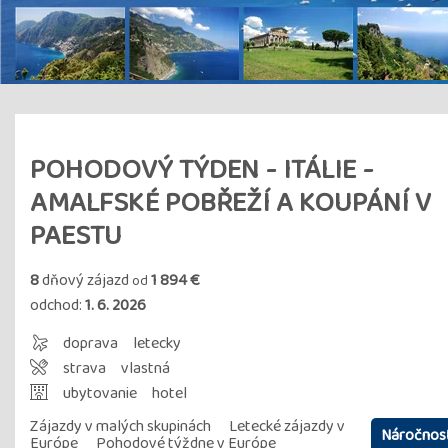
POHODOVÝ TÝDEN - ITÁLIE -
AMALFSKÉ POBŘEŽÍ A KOUPÁNÍ V
PAESTU
8
dňový zájazd
1 894 €
od
odchod:
1. 6. 2026
doprava
letecky
strava
vlastná
ubytovanie
hotel
Zájazdy v malých skupinách
Letecké zájazdy v
Náročnosť
Európe
Pohodové týždne v Európe