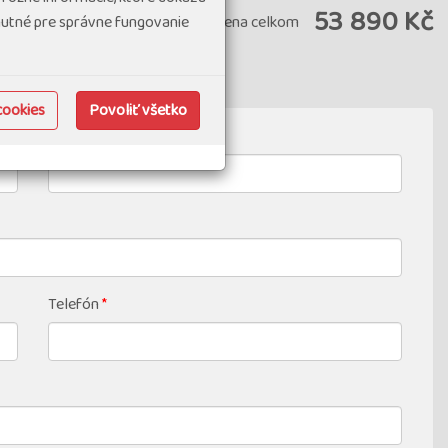
53 890 Kč
hnutné pre správne fungovanie
Cena celkom
Pridať izbu
cookies
Povoliť všetko
Druhé jméno
Telefón
*