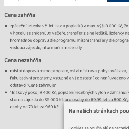
Cena zahŕňa
zpáteční letenka vč. let. tax a poplatků v max. výši 8 000 Kč, 7x
v hotelu se snídaní, 3x večeře, transfer z a na letiště, jízdenky n
hromadnou dopravu dle programu, místní transfery dle progra
vedoucí zájezdu, informační materiály
Cena nezahŕňa
místní doprava mimo program, ostatní strava, pobytová taxa,
fakultativní programy, vstupné a vše ostatní, co není uvedeno v
odstavci "Cena zahrnuje"
1lůžkový pokoj 9 400 Kč, pojištění léčebných výloh v zahraničí 
storna zájezdu do 35 000 Kč pro osoby do 69,99 let za 800 Kč,
osoby od 70 let za 960 Kč
Na našich stránkach po
Cookies sa používajú na techni