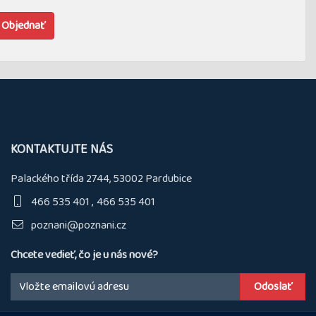
Objednať
KONTAKTUJTE NÁS
Palackého třída 2744, 53002 Pardubice
466 535 401
466 535 401
poznani@poznani.cz
Chcete vedieť, čo je u nás nové?
Email: