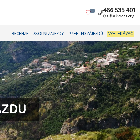
466 535 401
5
Ďalšie kontakty
RECENZE
ŠKOLNÍ ZÁJEZDY
PŘEHLED ZÁJEZDŮ
VYHLEDÁVAČ
AZDU