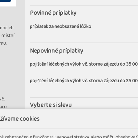
Povinné príplatky
příplatek za neobsazené lůžko
 nocleh
a místní
mu,
Nepovinné príplatky
pojištění léčebných výloh vč. storna zájezdu do 35 0
pojištění léčebných výloh vč. storna zájezdu do 35 00
vč.
Vyberte si slevu
 pro
sleva bonus 500 Kč za nákup 2 a více zájezdů p
užívame cookies
cké zabezpečenie funkčnosti webovej stránky, alebo môžu obsahovať