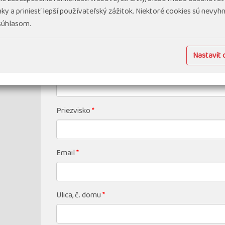
ky a priniesť lepší používateľský zážitok. Niektoré cookies sú nevy
 súhlasom.
Nastavit 
Meno
*
Priezvisko
*
Email
*
Ulica, č. domu
*