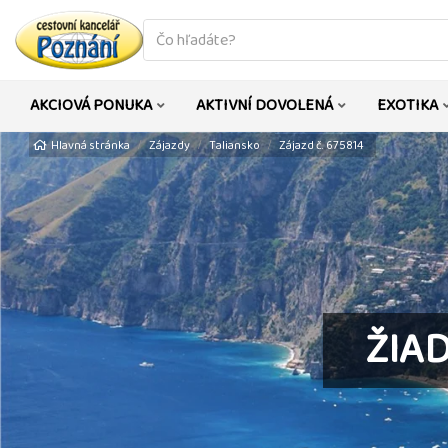
co
hledáte
AKCIOVÁ PONUKA
AKTIVNÍ DOVOLENÁ
EXOTIKA
Hlavná stránka
Zájazdy
Taliansko
Zájazd č. 675814
ŽIA