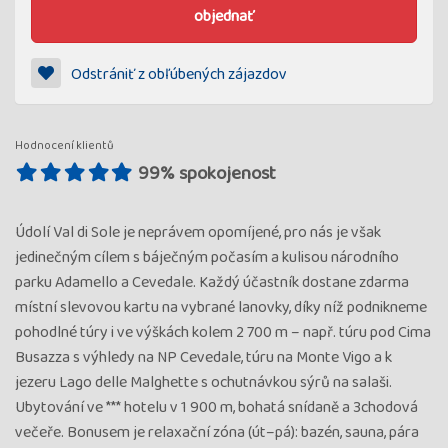
objednať
Odstrániť z obľúbených zájazdov
Hodnocení klientů
99% spokojenost
Údolí Val di Sole je neprávem opomíjené, pro nás je však
jedinečným cílem s báječným počasím a kulisou národního
parku Adamello a Cevedale. Každý účastník dostane zdarma
místní slevovou kartu na vybrané lanovky, díky níž podnikneme
pohodlné túry i ve výškách kolem 2 700 m – např. túru pod Cima
Busazza s výhledy na NP Cevedale, túru na Monte Vigo a k
jezeru Lago delle Malghette s ochutnávkou sýrů na salaši.
Ubytování ve *** hotelu v 1 900 m, bohatá snídaně a 3chodová
večeře. Bonusem je relaxační zóna (út–pá): bazén, sauna, pára