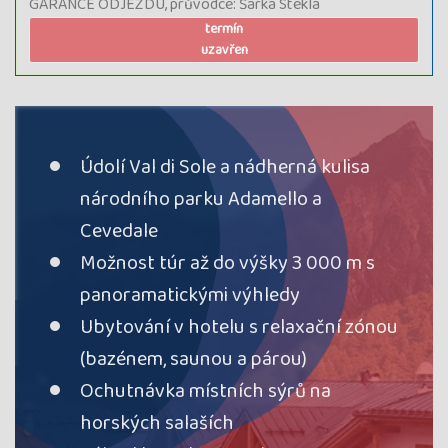
GARANCE ODJEZDU, průvodce: Šárka Steklá
termín
uzavřen
Údolí Val di Sole a nádherná kulisa
národního parku Adamello a
Cevedale
Možnost túr až do výšky 3 000 m s
panoramatickými výhledy
Ubytování v hotelu s relaxační zónou
(bazénem, saunou a párou)
Ochutnávka místních sýrů na
horských salaších