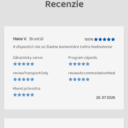
Recenzie
Hana V.
Bruntál
100%
K dispozícii nie sú žiadne komentáre tohto hodnotenie
Zákaznícky servis
Program zájazdu
reviewTransportOnly
reviewAccommodationMeal
Hlavní průvodce
26. 07 2026