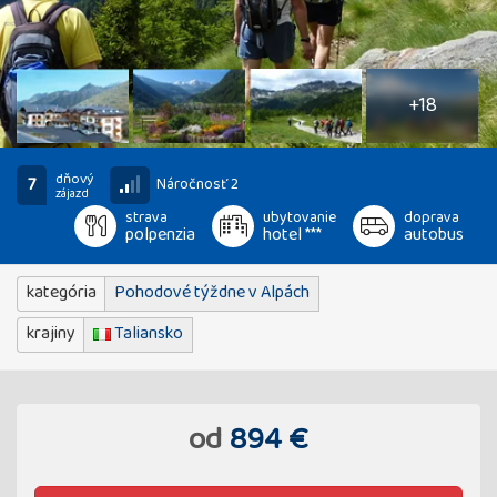
23
fotografií
+18
dňový
7
Náročnosť 2
zájazd
strava
ubytovanie
doprava
polpenzia
hotel ***
autobus
kategória
Pohodové týždne v Alpách
krajiny
Taliansko
od
894 €