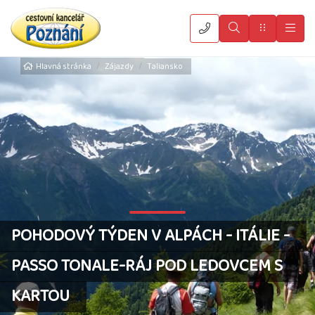
Vyhledat
Menu
Hla
Hlavná stránka
Zájazdy
Taliansko
POHODOVÝ TÝDEN V ALPÁCH - ITÁLIE -
PASSO TONALE-RÁJ POD LEDOVCEM S
KARTOU