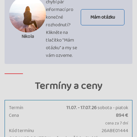
chybí pár
informací pro
konečné
Mám otázku
rozhodnutí?
Klikněte na
Nikola
tlačítko "Mám
otázku" a my se
vám ozveme.
Termíny a ceny
Termín
11.07. - 17.07.26
sobota - piatok
Cena
894 €
cena za 7 dní
Kód termínu
26ABE01444