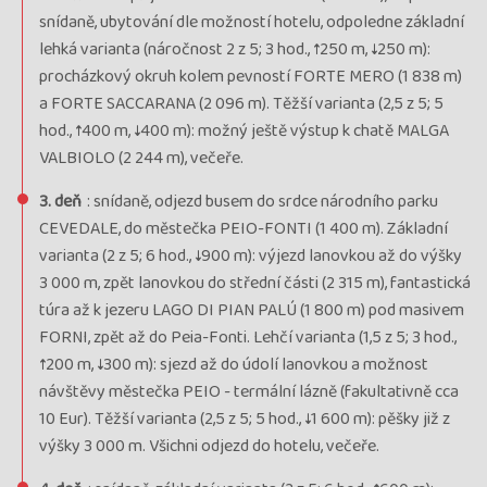
snídaně, ubytování dle možností hotelu, odpoledne základní
lehká varianta (náročnost 2 z 5; 3 hod., ↑250 m, ↓250 m):
procházkový okruh kolem pevností FORTE MERO (1 838 m)
a FORTE SACCARANA (2 096 m). Těžší varianta (2,5 z 5; 5
hod., ↑400 m, ↓400 m): možný ještě výstup k chatě MALGA
VALBIOLO (2 244 m), večeře.
3. deň
: snídaně, odjezd busem do srdce národního parku
CEVEDALE, do městečka PEIO-FONTI (1 400 m). Základní
varianta (2 z 5; 6 hod., ↓900 m): výjezd lanovkou až do výšky
3 000 m, zpět lanovkou do střední části (2 315 m), fantastická
túra až k jezeru LAGO DI PIAN PALÚ (1 800 m) pod masivem
FORNI, zpět až do Peia-Fonti. Lehčí varianta (1,5 z 5; 3 hod.,
↑200 m, ↓300 m): sjezd až do údolí lanovkou a možnost
návštěvy městečka PEIO - termální lázně (fakultativně cca
10 Eur). Těžší varianta (2,5 z 5; 5 hod., ↓1 600 m): pěšky již z
výšky 3 000 m. Všichni odjezd do hotelu, večeře.