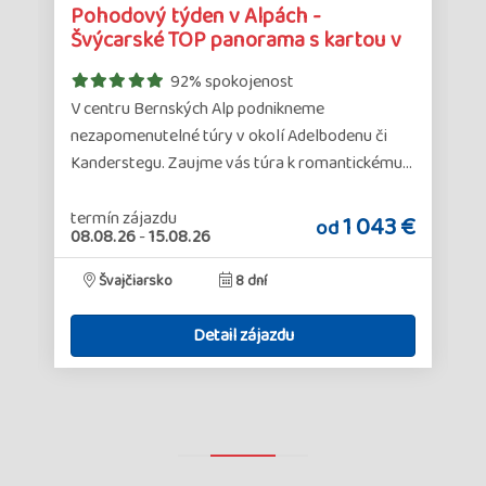
Detail
Det
Pohodový týden v Alpách -
zájazdu
zá
Švýcarské TOP panorama s kartou v
ceně
92% spokojenost
V centru Bernských Alp podnikneme
nezapomenutelné túry v okolí Adelbodenu či
…
Kanderstegu. Zaujme vás túra k romantickému…
termín zájazdu
€
1 043 €
od
08.08.26
-
15.08.26
Švajčiarsko
8 dní
Detail zájazdu