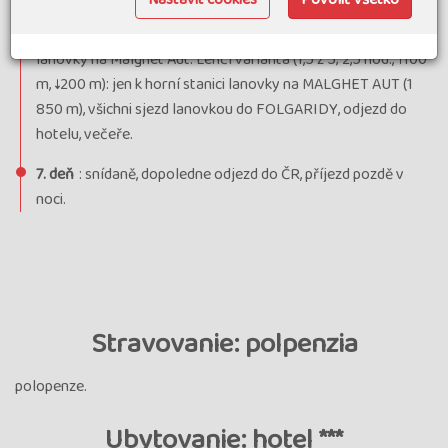
dále k salaši MALGA FOLGARIDA DI DIMARO (1 662 m), kde
je možné zakoupit domácí výborný sýr, potom k horní stanici
lanovky na Malghet Aut. Lehčí varianta (1,5 z 5; 2,5 hod., ↑100
m, ↓200 m): jen k horní stanici lanovky na MALGHET AUT (1
850 m), všichni sjezd lanovkou do FOLGARIDY, odjezd do
hotelu, večeře.
7. deň
: snídaně, dopoledne odjezd do ČR, příjezd pozdě v
noci.
Stravovanie: polpenzia
polopenze.
Ubytovanie: hotel ***