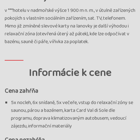
v ***hotelu v nadmořské výšce 1 900 m n. m., v útulně zařízených
pokojích s vlastním sociálním zařízením, sat. TV, telefonem.
Mimo již zmíněné slevové karty na lanovky je další výhodou i
relaxační zóna (otevřená úterý až pátek), kde lze odpočívat v
bazénu, sauně či páře, vířivka za poplatek.
Informácie k cene
Cena zahŕňa
5x nocleh, 6x snídaně, 5x večeře, vstup do relaxační zóny se
saunou, párou a bazénem, karta Card Val di Sole dle
programu, doprava klimatizovaným autobusem, vedoucí
zájezdu, informační materiály
Cena nezahŕňa