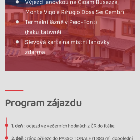
Výjezd lanovkou na Cioam Busazza,
Monte Vigo a Rifugio Doss Sei Cembri
Termální lázně v Peio-Fonti
(fakultativně)
Slevová karta na místní lanovky
zdarma
Program zájazdu
1. deň
: odjezd ve večerních hodinách z ČR do Itálie.
2. deň
: ráno příjezd do PASSO TONALE (1 883 m), dopolední