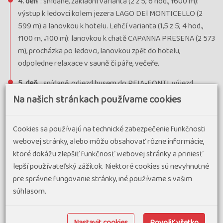
4. deň
: snídaně, základní varianta (2 z 5; 6 hod., ↑600 m):
výstup k ledovci kolem jezera LAGO DEl MONTICELLO (2
599 m) a lanovkou k hotelu. Lehčí varianta (1,5 z 5; 4 hod.,
↑100 m, ↓100 m): lanovkou k chatě CAPANNA PRESENA (2 573
m), procházka po ledovci, lanovkou zpět do hotelu,
odpoledne relaxace v sauně či páře, večeře.
5. deň
: snídaně, odjezd busem do PEIA-FONTI, výjezd
lanovkou až k chatě RIFUGIO DOSS SEI CEMBRI (2 315 m),
Na našich stránkach používame cookies
základní varianta (2 z 5; 6 hod., ↓650 m): přes MALGA SALINE
(2 089 m) a dále přes BAITO DEL MAREGGI (1 935 m) do
Cookies sa používajú na technické zabezpečenie funkčnosti
městečka PEIO (1 660 m). Lehčí varianta (1,5 z 5; 4 hod., ↓400
webovej stránky, alebo môžu obsahovať rôzne informácie,
m): sestup od lanovky do TARLENTA (2 000 m), všichni odjezd
ktoré dokážu zlepšiť funkčnosť webovej stránky a priniesť
busem do hotelu, večeře.
lepší používateľský zážitok. Niektoré cookies sú nevyhnutné
6. deň
: snídaně, busem do COMMEZZADURA, výjezd
pre správne fungovanie stránky, iné používame s vašim
lanovkou až na VAL MASTELLINA (1 780 m), základní varianta
súhlasom.
(2 z 5; 6 hod.,↑400 m, ↓400 m): ke kouzelnému jezeru LAGO
DELLE MALGHETTE (1 890 m), kde se lze občerstvit u chaty,
Nastavit cookies
Povoliť všetko