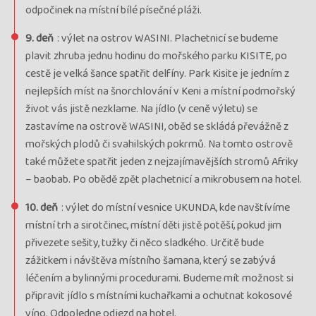
odpočinek na místní bílé písečné pláži.
9. deň
: výlet na ostrov WASINI. Plachetnicí se budeme
plavit zhruba jednu hodinu do mořského parku KISITE, po
cestě je velká šance spatřit delfíny. Park Kisite je jedním z
nejlepších míst na šnorchlování v Keni a místní podmořský
život vás jistě nezklame. Na jídlo (v ceně výletu) se
zastavíme na ostrově WASINI, oběd se skládá převážně z
mořských plodů či svahilských pokrmů. Na tomto ostrově
také můžete spatřit jeden z nejzajímavějších stromů Afriky
– baobab. Po obědě zpět plachetnicí a mikrobusem na hotel.
10. deň
: výlet do místní vesnice UKUNDA, kde navštívíme
místní trh a sirotčinec, místní děti jistě potěší, pokud jim
přivezete sešity, tužky či něco sladkého. Určitě bude
zážitkem i návštěva místního šamana, který se zabývá
léčením a bylinnými procedurami. Budeme mít možnost si
připravit jídlo s místními kuchařkami a ochutnat kokosové
víno. Odpoledne odjezd na hotel.