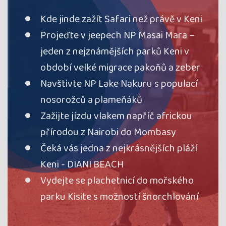
Kde jinde zažít Safari než právě v Keni
Projeďte v jeepech NP Masai Mara –
jeden z nejznámějších parků Keni v
období velké migrace pakoňů a zeber
Navštivte NP Lake Nakuru s populací
nosorožců a plameňáků
Zažijte jízdu vlakem napříč africkou
přírodou z Nairobi do Mombasy
Čeká vás jedna z nejkrásnějších pláží
Keni - DIANI BEACH
Vydejte se plachetnicí do mořského
parku Kisite s možností šnorchlování