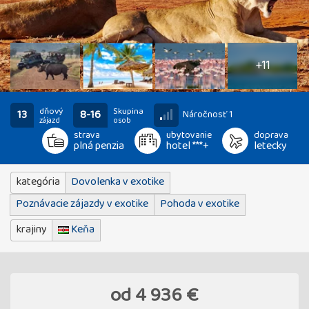
16
fotografií
+11
dňový
Skupina
13
8-16
Náročnosť 1
zájazd
osob
strava
ubytovanie
doprava
plná penzia
hotel ***+
letecky
kategória
Dovolenka v exotike
Poznávacie zájazdy v exotike
Pohoda v exotike
krajiny
Keňa
od
4 936 €