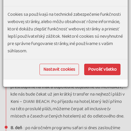
návštěvy je zároveň nejlepší možnost spatřit stotisícihlavá
stáda při velké migraci pakoňů a zeber mezi Keňou a
Cookies sa používajú na technické zabezpečenie funkčnosti
Tanzanií, kdy tato zvířata každoročně putují dle dešťů za
webovej stránky, alebo môžu obsahovať rôzne informácie,
potravou. Největším lákadlem při našem safari je možnost
ktoré dokážu zlepšiť funkčnosť webovej stránky a priniesť
zahlédnout přecházení stád přes řeku Mara, která parkem
lepší používateľský zážitok. Niektoré cookies sú nevyhnutné
protéká. My budeme mít oběd formou balíčku tak, abychom
pre správne fungovanie stránky, iné používame s vašim
mohli prozkoumat co největší část parku.
súhlasom.
6. deň
: ráno ještě návštěva vesnice Masajů, poté přejezd
zpět do NAIROBI, nocleh.
Nastavit cookies
Povoliť všetko
7. deň
: po snídani přejezd na nádraží v NAIROBI, kde
přestoupíme na vlak a odpoledne dojedeme do MOMBASY,
kde nás bude čekat už jen krátký transfer na nejhezčí pláži v
Keni – DIANI BEACH. Po příjezdu na hotel, který leží přímo
na této proslulé pláži, můžeme čerpat all inclusive (v
místech a časech určených hotelem) až do odletového dne.
8. deň
: po náročném programu safari si dnes zasloužíme