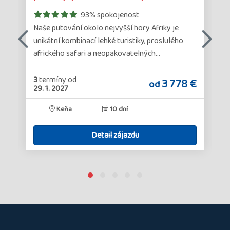
Kilimanja…
93% spokojenost
Naše putování okolo nejvyšší hory Afriky je
unikátní kombinací lehké turistiky, proslulého
afrického safari a neopakovatelných…
3
termíny
od
€
3 778 €
od
29. 1. 2027
Keňa
10 dní
Detail zájazdu