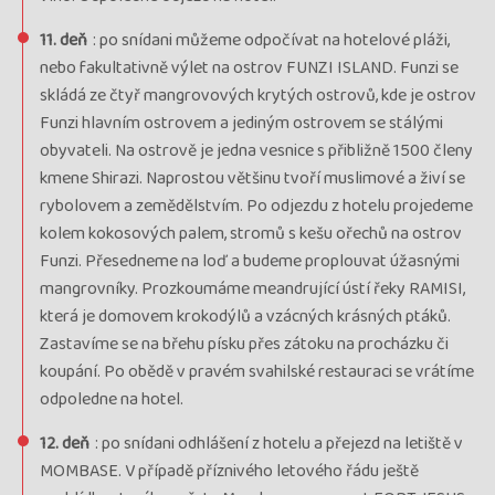
11. deň
: po snídani můžeme odpočívat na hotelové pláži,
nebo fakultativně výlet na ostrov FUNZI ISLAND. Funzi se
skládá ze čtyř mangrovových krytých ostrovů, kde je ostrov
Funzi hlavním ostrovem a jediným ostrovem se stálými
obyvateli. Na ostrově je jedna vesnice s přibližně 1500 členy
kmene Shirazi. Naprostou většinu tvoří muslimové a živí se
rybolovem a zemědělstvím. Po odjezdu z hotelu projedeme
kolem kokosových palem, stromů s kešu ořechů na ostrov
Funzi. Přesedneme na loď a budeme proplouvat úžasnými
mangrovníky. Prozkoumáme meandrující ústí řeky RAMISI,
která je domovem krokodýlů a vzácných krásných ptáků.
Zastavíme se na břehu písku přes zátoku na procházku či
koupání. Po obědě v pravém svahilské restauraci se vrátíme
odpoledne na hotel.
12. deň
: po snídani odhlášení z hotelu a přejezd na letiště v
MOMBASE. V případě příznivého letového řádu ještě