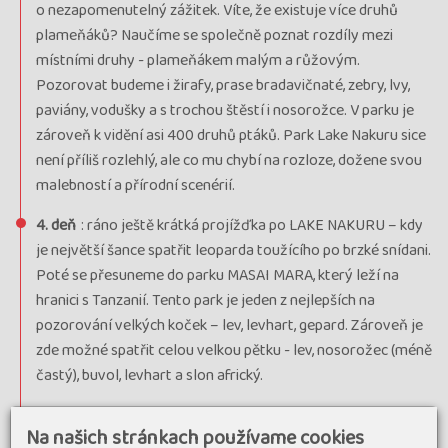
o nezapomenutelný zážitek. Víte, že existuje více druhů
plameňáků? Naučíme se společně poznat rozdíly mezi
místními druhy - plameňákem malým a růžovým.
Pozorovat budeme i žirafy, prase bradavičnaté, zebry, lvy,
paviány, vodušky a s trochou štěstí i nosorožce. V parku je
zároveň k vidění asi 400 druhů ptáků. Park Lake Nakuru sice
není příliš rozlehlý, ale co mu chybí na rozloze, dožene svou
malebností a přírodní scenérií.
4. deň
: ráno ještě krátká projížďka po LAKE NAKURU – kdy
je největší šance spatřit leoparda toužícího po brzké snídani.
Poté se přesuneme do parku MASAI MARA, který leží na
hranici s Tanzanií. Tento park je jeden z nejlepších na
pozorování velkých koček – lev, levhart, gepard. Zároveň je
zde možné spatřit celou velkou pětku - lev, nosorožec (méně
častý), buvol, levhart a slon africký.
5. deň
: dnes nás čeká celodenní safari v NP MASAI MARA,
Na našich stránkach používame cookies
jednom z nejznámějších parků v Keni. V období naší