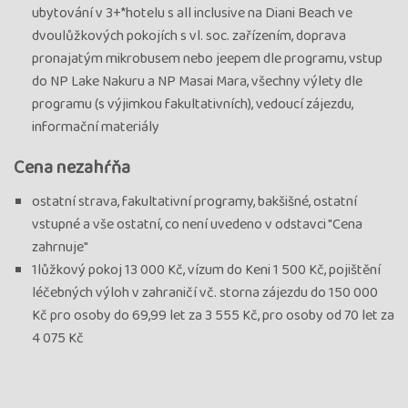
ubytování v 3+*hotelu s all inclusive na Diani Beach ve
dvoulůžkových pokojích s vl. soc. zařízením, doprava
pronajatým mikrobusem nebo jeepem dle programu, vstup
do NP Lake Nakuru a NP Masai Mara, všechny výlety dle
programu (s výjimkou fakultativních), vedoucí zájezdu,
informační materiály
Cena nezahŕňa
ostatní strava, fakultativní programy, bakšišné, ostatní
vstupné a vše ostatní, co není uvedeno v odstavci "Cena
zahrnuje"
1lůžkový pokoj 13 000 Kč, vízum do Keni 1 500 Kč, pojištění
léčebných výloh v zahraničí vč. storna zájezdu do 150 000
Kč pro osoby do 69,99 let za 3 555 Kč, pro osoby od 70 let za
4 075 Kč