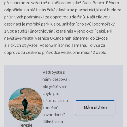
přesuneme ze safari až na bělostnou pláž Diani Beach. Během
odpočinku na pláži nás čeká plavba na plachetnici, která bude za
příznivých podmínek i za doprovodu delfínů. Naší cílovou
destinací je mořský park Kisite, unikátní pro svůj podmořský
život a tudíž i šnorchlování, které nás v jeho okolí čeká. Při
návštěvě místní vesnice Ukunda nahlédneme i do života
afrických obyvatel, včetně místního šamana. To vše za
doprovodu českého průvodce ve skupině max. 12 osob.
Rádi byste s
námi cestovali,
ale ještě vám
chybí pár
informací pro
konečné
Mám otázku
rozhodnutí?
Klikněte na
Terezie