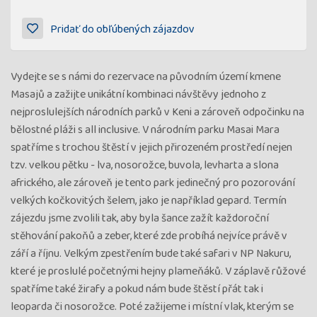
Pridať do obľúbených zájazdov
Vydejte se s námi do rezervace na původním území kmene
Masajů a zažijte unikátní kombinaci návštěvy jednoho z
nejproslulejších národních parků v Keni a zároveň odpočinku na
bělostné pláži s all inclusive. V národním parku Masai Mara
spatříme s trochou štěstí v jejich přirozeném prostředí nejen
tzv. velkou pětku - lva, nosorožce, buvola, levharta a slona
afrického, ale zároveň je tento park jedinečný pro pozorování
velkých kočkovitých šelem, jako je například gepard. Termín
zájezdu jsme zvolili tak, aby byla šance zažít každoroční
stěhování pakoňů a zeber, které zde probíhá nejvíce právě v
září a říjnu. Velkým zpestřením bude také safari v NP Nakuru,
které je proslulé početnými hejny plameňáků. V záplavě růžové
spatříme také žirafy a pokud nám bude štěstí přát tak i
leoparda či nosorožce. Poté zažijeme i místní vlak, kterým se