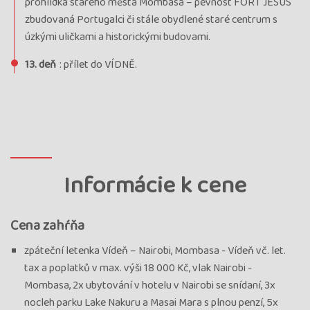
prohlídka starého města Mombasa – pevnost FORT JESUS
zbudovaná Portugalci či stále obydlené staré centrum s
úzkými uličkami a historickými budovami.
13. deň
: přílet do VÍDNĚ.
Informácie k cene
Cena zahŕňa
zpáteční letenka Vídeň – Nairobi, Mombasa - Vídeň vč. let.
tax a poplatků v max. výši 18 000 Kč, vlak Nairobi -
Mombasa, 2x ubytování v hotelu v Nairobi se snídaní, 3x
nocleh parku Lake Nakuru a Masai Mara s plnou penzí, 5x