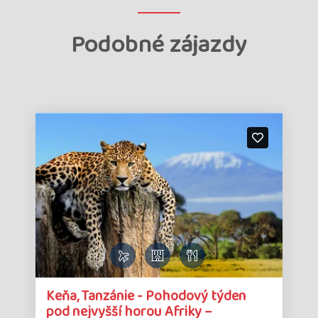
Podobné zájazdy
Detail
Det
Keňa, Tanzánie - Pohodový týden
zájazdu
zá
pod nejvyšší horou Afriky –