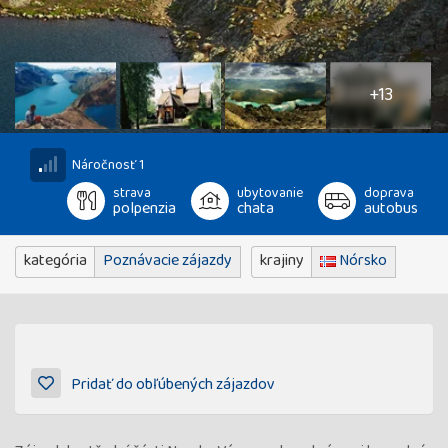
18
fotografií
+13
Náročnosť 1
strava
ubytovanie
doprava
polpenzia
chata
autobus
kategória
Poznávacie zájazdy
krajiny
Nórsko
Pridať do obľúbených zájazdov