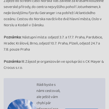
Zájezd do střední části Norska Vás zavede za krásami kouzelné
severské přírody, do centra nejvyššího pohoří Jotunheimen, k
nejkrásnějšímu fjordu Geiranger i na pobřeží Atlantického
oceánu. Cestou do Norska navštívíte dvě hlavní města, Oslo v
Norslu a Kodaň v Dánsku.
Poznámka:
Nástupní místa: odjezd 3.7. a 17.7. Praha, Pardubice,
Hradec Králové, Brno, odjezd 10.7. Praha, Plzeň, odjezd 24.7 a
7.8. pouze Praha
Poznámka II:
Zájezd je organizován ve spolupráci s CK Mayer &
Crocus s.r.o.
Rádi byste s
námi cestovali,
ale ještě vám
chybí pár