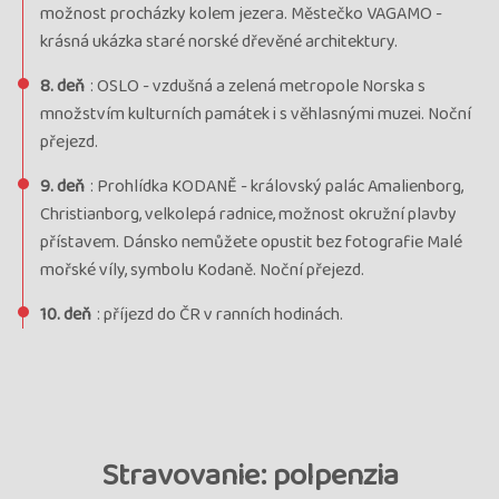
možnost procházky kolem jezera. Městečko VAGAMO -
krásná ukázka staré norské dřevěné architektury.
8. deň
: OSLO - vzdušná a zelená metropole Norska s
množstvím kulturních památek i s věhlasnými muzei. Noční
přejezd.
9. deň
: Prohlídka KODANĚ - královský palác Amalienborg,
Christianborg, velkolepá radnice, možnost okružní plavby
přístavem. Dánsko nemůžete opustit bez fotografie Malé
mořské víly, symbolu Kodaně. Noční přejezd.
10. deň
: příjezd do ČR v ranních hodinách.
Stravovanie: polpenzia