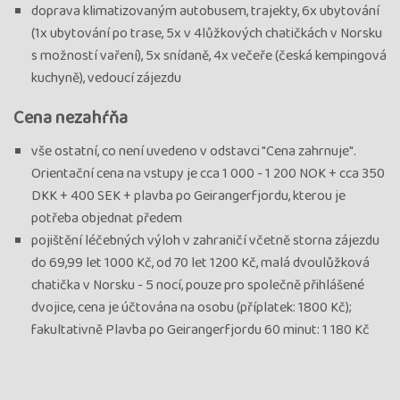
doprava klimatizovaným autobusem, trajekty, 6x ubytování
(1x ubytování po trase, 5x v 4lůžkových chatičkách v Norsku
s možností vaření), 5x snídaně, 4x večeře (česká kempingová
kuchyně), vedoucí zájezdu
Cena nezahŕňa
vše ostatní, co není uvedeno v odstavci "Cena zahrnuje".
Orientační cena na vstupy je cca 1 000 - 1 200 NOK + cca 350
DKK + 400 SEK + plavba po Geirangerfjordu, kterou je
potřeba objednat předem
pojištění léčebných výloh v zahraničí včetně storna zájezdu
do 69,99 let 1000 Kč, od 70 let 1200 Kč, malá dvoulůžková
chatička v Norsku - 5 nocí, pouze pro společně přihlášené
dvojice, cena je účtována na osobu (příplatek: 1800 Kč);
fakultativně Plavba po Geirangerfjordu 60 minut: 1 180 Kč