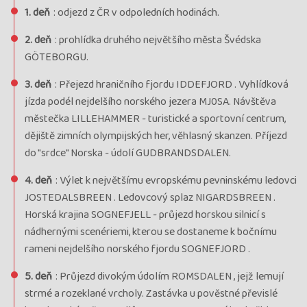
1. deň
: odjezd z ČR v odpoledních hodinách.
2. deň
: prohlídka druhého největšího města Švédska
GÖTEBORGU.
3. deň
: Přejezd hraničního fjordu IDDEFJORD . Vyhlídková
jízda podél nejdelšího norského jezera MJ0SA. Návštěva
městečka LILLEHAMMER - turistické a sportovní centrum,
dějiště zimních olympijských her, věhlasný skanzen. Příjezd
do "srdce" Norska - údolí GUDBRANDSDALEN.
4. deň
: Výlet k největšímu evropskému pevninskému ledovci
JOSTEDALSBREEN . Ledovcový splaz NIGARDSBREEN .
Horská krajina SOGNEFJELL - průjezd horskou silnicí s
nádhernými scenériemi, kterou se dostaneme k bočnímu
rameni nejdelšího norského fjordu SOGNEFJORD .
5. deň
: Průjezd divokým údolím ROMSDALEN , jejž lemují
strmé a rozeklané vrcholy. Zastávka u pověstné převislé