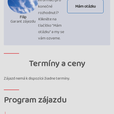
informací pro
konečné
Mám otázku
rozhodnutí?
Filip
Klikněte na
Garant zájezdu
tlačítko "Mám
otázku" a my se
vám ozveme.
Termíny a ceny
Zájazd nemá k dispozícii žiadne termíny.
Program zájazdu