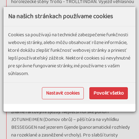
horolezecké stěny Trollů - TROLLTINDAN. Výjezd věhlasnou
cestou Trollů - TROLLSTIGVEIEN (pouze v případě, že bude
Na našich stránkach používame cookies
v r. 2025 opětovně otevřená). Prohlídka města ALESUND ,
které je nazývané klenotnicí secesního umění a je překrásně
položené na břehu a ostrůvcích Atlantského oceánu.
Cookies sa používajú na technické zabezpečenie funkčnosti
Vyhlídková jízda podél ROMSDALSFJORDU a STORFJORDU.
webovej stránky, alebo môžu obsahovať rôzne informácie,
ktoré dokážu zlepšiť funkčnosť webovej stránky a priniesť
6. deň
: Vyhlídková jízda malebným údolím OTTADALEN.
lepší používateľský zážitok. Niektoré cookies sú nevyhnutné
Výjezd na vyhlášenou vyhlídku DALSNIBBA s úchvatnými
pre správne fungovanie stránky, iné používame s vašim
pohledy na fjordy. Nejkrásnější fjord GEIRANGER (UNESCO),
súhlasom.
jehož strmé stěny jsou krášleny desítkami nádherných
vodopádů. LOM - městečko s rázovitým dřevěným
kostelíkem.
Nastavit cookies
Povoliť všetko
7. deň
: Průjezd údolím říčky SJOA mezi našimi sportovci
známé raftovými sjezdy. Největší norské pohoří
JOTUNHEIMEN (Domov obrů) – pěší túra na vyhlídku
BESSEGGEN nad jezerem Gjende (panoramatické rozhledy
na rozeklané a zasněžené vrcholy). Pro slabší turisty