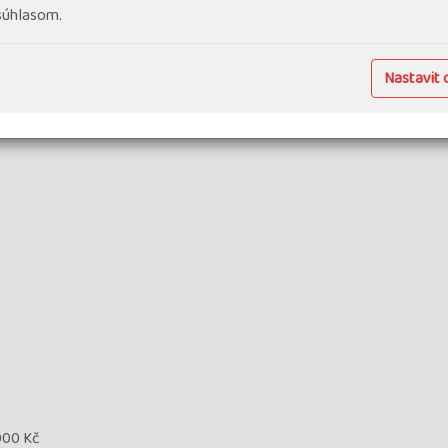
 súhlasom.
Nastavit 
 000 Kč