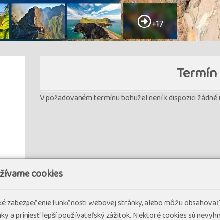
+17
Termín 
V požadovaném termínu bohužel není k dispozici žádné u
užívame cookies
sť 2
cké zabezpečenie funkčnosti webovej stránky, alebo môžu obsahovať
ky a priniesť lepší používateľský zážitok. Niektoré cookies sú nevy