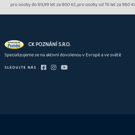
pro osoby do 69,99 let za 800 Kč, pro osoby od 70 let za 960 K
O
CK POZNÁNÍ S.R.O.
nás
Specializujeme se na aktivní dovolenou v Evropě a ve světě
SLEDUJTE NÁS