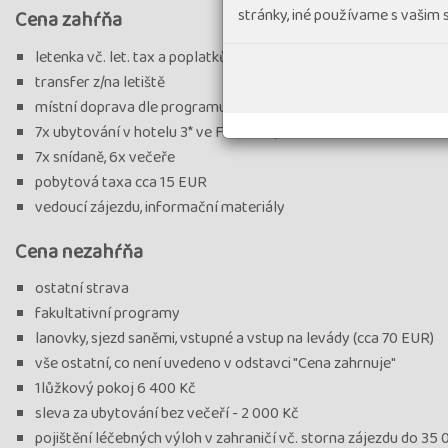
stránky, iné používame s vašim
Cena zahŕňa
letenka vč. let. tax a poplatků v max. výši 10 500 Kč
transfer z/na letiště
místní doprava dle programu, půjčovné mikrobusu
7x ubytování v hotelu 3* ve Funchalu,
7x snídaně, 6x večeře
pobytová taxa cca 15 EUR
vedoucí zájezdu, informační materiály
Cena nezahŕňa
ostatní strava
fakultativní programy
lanovky, sjezd saněmi, vstupné a vstup na levády (cca 70 EUR)
vše ostatní, co není uvedeno v odstavci "Cena zahrnuje"
1lůžkový pokoj 6 400 Kč
sleva za ubytování bez večeří - 2 000 Kč
pojištění léčebných výloh v zahraničí vč. storna zájezdu do 35