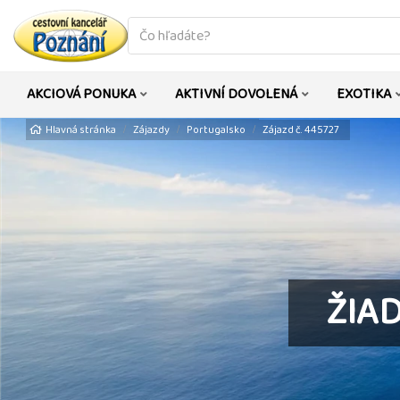
co
hledáte
AKCIOVÁ PONUKA
AKTIVNÍ DOVOLENÁ
EXOTIKA
Hlavná stránka
Zájazdy
Portugalsko
Zájazd č. 445727
ŽIA