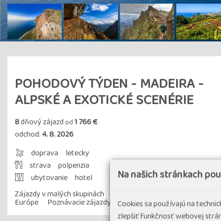
POHODOVÝ TÝDEN - MADEIRA -
ALPSKÉ A EXOTICKÉ SCENÉRIE
8
dňový zájazd
1 766 €
od
odchod:
4. 8. 2026
doprava
letecky
strava
polpenzia
Na našich stránkach po
ubytovanie
hotel
Zájazdy v malých skupinách
Letecké zájazdy v
Náročno
Európe
Poznávacie zájazdy s turistikou
Cookies sa používajú na techni
zlepšiť funkčnosť webovej strán