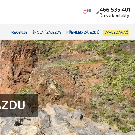
466 535 401
3
Ďalšie kontakty
RECENZE
ŠKOLNÍ ZÁJEZDY
PŘEHLED ZÁJEZDŮ
VYHLEDÁVAČ
AZDU