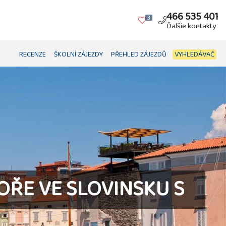
466 535 401
3
Ďalšie kontakty
RECENZE
ŠKOLNÍ ZÁJEZDY
PŘEHLED ZÁJEZDŮ
VYHLEDÁVAČ
OŘE VE SLOVINSKU S