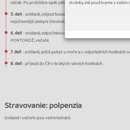
stránky, iné používame s vašim
uliček. Po prohlídce opět pěšky do hotelu či fakultativně mís
5. deň
: snídaně, odjezd busem na prohlídku POSTOJNSKÉ JESKYNĚ
nejúžasnější jeskyni Slovinska. Poté přejedeme k hradu PREDJA
6. deň
: snídaně, odpočinkový den s koupáním v moři. Fakulta
PORTOROŽ, večeře.
7. deň
: snídaně, ještě pobyt u moře a v odpoledních hodinách o
8. deň
: příjezd do ČR v brzkých ranních hodinách.
Stravovanie: polpenzia
Snídaně i večeře jsou velmi bohaté.