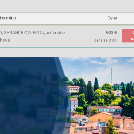
 termínu
Cena
 GARANCE ODJEZDU, průvodce:
923 €
u
chová
cena za 8 dní