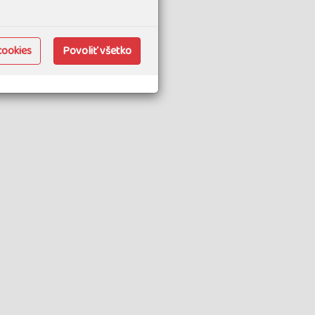
e
cookies
Povoliť všetko
sty PIRAN a