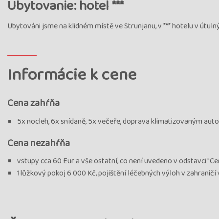
Ubytovanie: hotel ***
Ubytováni jsme na klidném místě ve Strunjanu, v *** hotelu v útulnýc
Informácie k cene
Cena zahŕňa
5x nocleh, 6x snídaně, 5x večeře, doprava klimatizovaným aut
Cena nezahŕňa
vstupy cca 60 Eur a vše ostatní, co není uvedeno v odstavci "C
1lůžkový pokoj 6 000 Kč, pojištění léčebných výloh v zahraničí