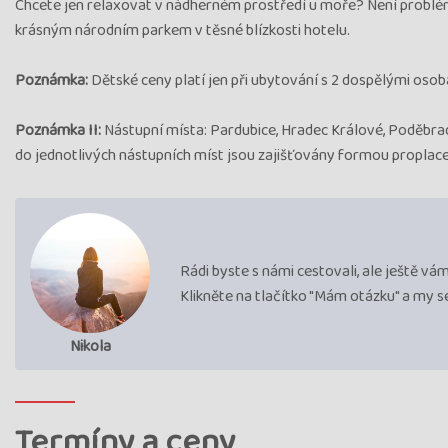
Chcete jen relaxovat v nádherném prostředí u moře? Není problém,
krásným národním parkem v těsné blízkosti hotelu.
Poznámka:
Dětské ceny platí jen při ubytování s 2 dospělými osob
Poznámka II:
Nástupní místa: Pardubice, Hradec Králové, Poděbrady
do jednotlivých nástupních míst jsou zajišťovány formou proplacen
Rádi byste s námi cestovali, ale ještě v
Klikněte na tlačítko "Mám otázku" a my 
Nikola
Termíny a ceny