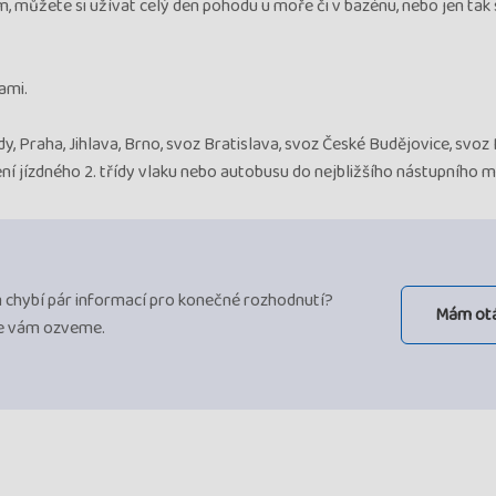
 můžete si užívat celý den pohodu u moře či v bazénu, nebo jen tak 
ami.
, Praha, Jihlava, Brno, svoz Bratislava, svoz České Budějovice, svoz
í jízdného 2. třídy vlaku nebo autobusu do nejbližšího nástupního m
ám chybí pár informací pro konečné rozhodnutí?
Mám ot
se vám ozveme.