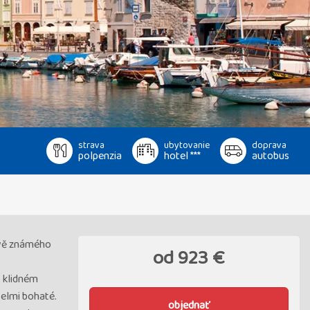
strava
ubytovanie
doprava
polpenzia
hotel ***
autobus
tově známého
od
923 €
v klidném
velmi bohaté.
objednať