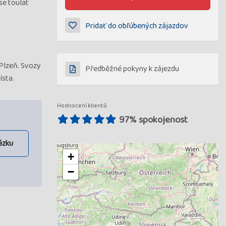
se toulat
Pridať do obľúbených zájazdov
 Plzeň. Svozy
Předběžné pokyny k zájezdu
ísta.
Hodnocení klientů
97% spokojenost
ázku
+
−