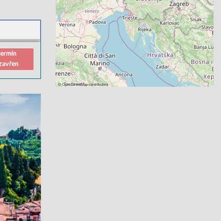
termín
zavřen
©
OpenStreetMap
contributors