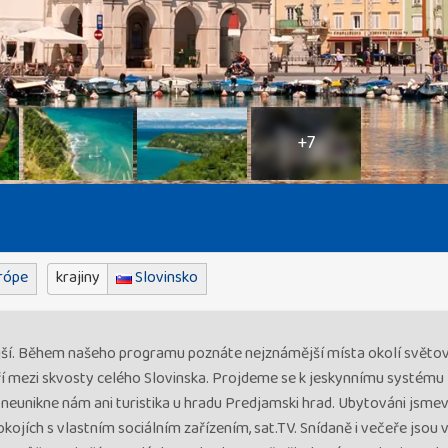
+7
rópe
krajiny
Slovinsko
elnější. Během našeho programu poznáte nejznámější místa okolí svě
tří mezi skvosty celého Slovinska. Projdeme se k jeskynnímu systému
 neunikne nám ani turistika u hradu Predjamski hrad. Ubytováni jsme
pokojích s vlastním sociálním zařízením, sat.TV. Snídaně i večeře jsou 