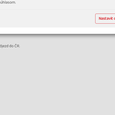
 súhlasom.
tním busem, odpočinek v hotelovém bazénu, moře, večeře.
, kde již od roku 1872 jezdí vláček pro turisty, z kterého shlédnem
Nastavit 
MSKI HRAD, prohlídka, odjezd na hotel, večeře.
tivně možnost zajištění okružní plavby kolem vyhlášeného mysu s mě
djezd do ČR.