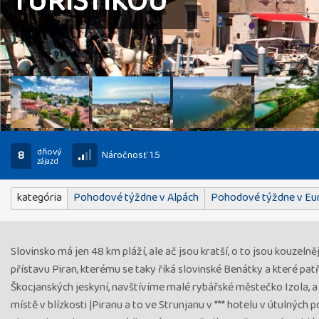
TURISTIKOU
dňový
8
Náročnosť 1.5
zájazd
kategória
Pohodové týždne v Alpách
Pohodové týždne v Eu
Slovinsko má jen 48 km pláží, ale ač jsou kratší, o to jsou kouz
přístavu Piran, kterému se taky říká slovinské Benátky a které pa
Škocjanských jeskyní, navštívíme malé rybářské městečko Izola, a
místě v blízkosti |Piranu a to ve Strunjanu v *** hotelu v útulných 