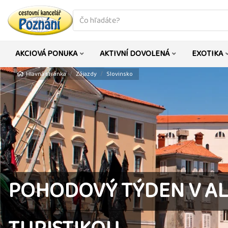
co
hledáte
AKCIOVÁ PONUKA
AKTIVNÍ DOVOLENÁ
EXOTIKA
Hlavná stránka
Zájazdy
Slovinsko
POHODOVÝ TÝDEN V ALP