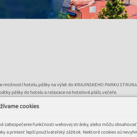
 dle možností hotelu, pěšky na výlet do KRAJINSKEHO PARKU STRUNJ
átky pěšky do hotelu a relaxace na hotelové pláži, večeře.
ášené vápencové jeskyně, kde se budeme procházet obrovským podze
užívame cookies
 kilometrů do LIPICE, fakultativně prohlídka známého hřebčína. 
me kostel sv. Maura a poté zpět do hotelu, večeře.
cké zabezpečenie funkčnosti webovej stránky, alebo môžu obsahovať
ky a priniesť lepší používateľský zážitok. Niektoré cookies sú nevy
 PIRAN, procházka po hradbách již ze 7. století, prohlídka starých ná