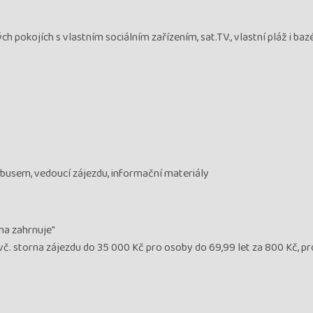
h pokojích s vlastním sociálním zařízením, sat.TV., vlastní pláž i bazé
obusem, vedoucí zájezdu, informační materiály
ena zahrnuje"
 vč. storna zájezdu do 35 000 Kč pro osoby do 69,99 let za 800 Kč, p