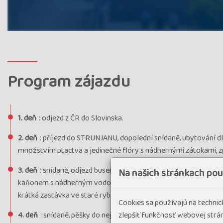
Program zájazdu
1. deň
: odjezd z ČR do Slovinska.
2. deň
: příjezd do STRUNJANU, dopolední snídaně, ubytování
množstvím ptactva a jedinečné flóry s nádhernými zátokami, zp
3. deň
: snídaně, odjezd busem do ŠKOCJANU, prohlídka vyhl
Na našich stránkach po
kaňonem s nádherným vodopádem. Potom se přesuneme jen pár
krátká zastávka ve staré rybářské vesničce IZOLA, kde navštíví
Cookies sa používajú na techni
zlepšiť funkčnosť webovej strán
4. deň
: snídaně, pěšky do nejhezčího města slovinské Riviéry -