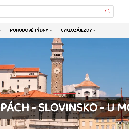
Vyhledat
POHODOVÉ TÝDNY
CYKLOZÁJEZDY
ÁCH - SLOVINSKO - U M