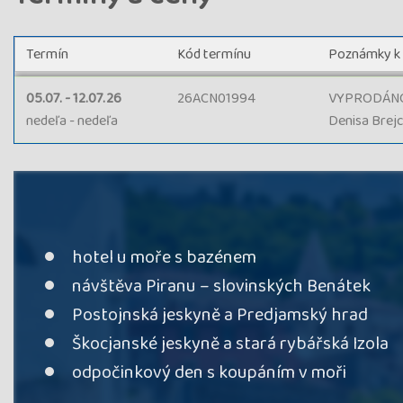
Termín
Kód termínu
Poznámky k
05.07. - 12.07.26
26ACN01994
VYPRODÁNO,
nedeľa - nedeľa
Denisa Brej
hotel u moře s bazénem
návštěva Piranu – slovinských Benátek
Postojnská jeskyně a Predjamský hrad
Škocjanské jeskyně a stará rybářská Izola
odpočinkový den s koupáním v moři