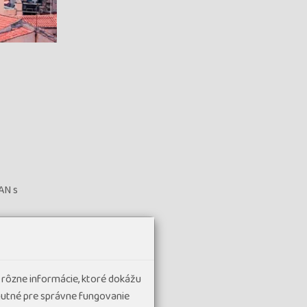
AN s
mním
Odpoledne
 rôzne informácie, ktoré dokážu
hnutné pre správne fungovanie
dherných