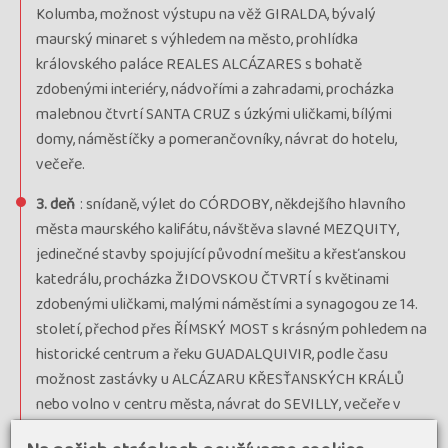
Kolumba, možnost výstupu na věž GIRALDA, bývalý
maurský minaret s výhledem na město, prohlídka
královského paláce REALES ALCÁZARES s bohatě
zdobenými interiéry, nádvořími a zahradami, procházka
malebnou čtvrtí SANTA CRUZ s úzkými uličkami, bílými
domy, náměstíčky a pomerančovníky, návrat do hotelu,
večeře.
3. deň
: snídaně, výlet do CÓRDOBY, někdejšího hlavního
města maurského kalifátu, návštěva slavné MEZQUITY,
jedinečné stavby spojující původní mešitu a křesťanskou
katedrálu, procházka ŽIDOVSKOU ČTVRTÍ s květinami
zdobenými uličkami, malými náměstími a synagogou ze 14.
století, přechod přes ŘÍMSKÝ MOST s krásným pohledem na
historické centrum a řeku GUADALQUIVIR, podle času
možnost zastávky u ALCÁZARU KŘESŤANSKÝCH KRÁLŮ
nebo volno v centru města, návrat do SEVILLY, večeře v
hotelu.