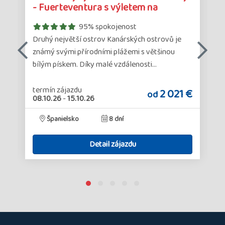
zájazdu
zá
- Fuerteventura s výletem na
Lanzar…
95% spokojenost
Druhý největší ostrov Kanárských ostrovů je
známý svými přírodními plážemi s většinou
bílým pískem. Díky malé vzdálenosti…
termín zájazdu
€
2 021 €
od
08.10.26
-
15.10.26
Španielsko
8 dní
Detail zájazdu