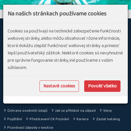
Na našich stránkach používame cookies
Cookies sa používajú na technické zabezpečenie funkčnosti
webovej stránky, alebo môžu obsahovať rôzne informácie,
O
ktoré dokážu zlepšiť funkčnosť webovej stránky a priniesť
CK POZNÁNÍ S.R.O.
nás
lepší používateľský zážitok. Niektoré cookies sú nevyhnutné
Specializujeme se na aktivní dovolenou v Evropě a ve světě
pre správne fungovanie stránky, iné používame s vašim
súhlasom.
SLEDUJTE NÁS
Nastavit cookies
Povoliť všetko
INFORMACE
Kontakty
Důležité a užitečné informace
Ochrana osobních údajů
Jak se přihlásit na zájezd
Slevy
Pojištění
Představení CK Poznání
Kariera
Zaslat katalog
Poznávací zájezdy v exotice