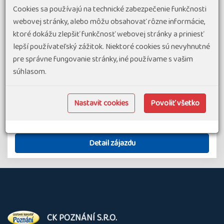
Trentino je jedna z nejpestřejších turistických oblastí
Cookies sa používajú na technické zabezpečenie funkčnosti
Italských Dolomit. Nad romantickými jezery se hrdě tyčí
webovej stránky, alebo môžu obsahovať rôzne informácie,
horské velikány, horská městečka a vesnice jsou protkána
ktoré dokážu zlepšiť funkčnosť webovej stránky a priniesť
hluboce zaříznutými údolími. Je to ideální poloha pro
lepší používateľský zážitok. Niektoré cookies sú nevyhnutné
poznání úžasných scenérií…
pre správne fungovanie stránky, iné používame s vašim
súhlasom.
#Pohodové týždne v Alpách
851 €
od
připravujeme
Nastavit cookies
Povoliť všetko
Taliansko
7 dní
Náročnosť 2
Detail zájazdu
O
CK POZNÁNÍ S.R.O.