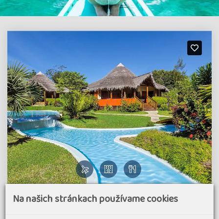
Pohoda na ostrově Nosy Be - království
Na našich stránkach používame cookies
lemurů na Madagaskaru