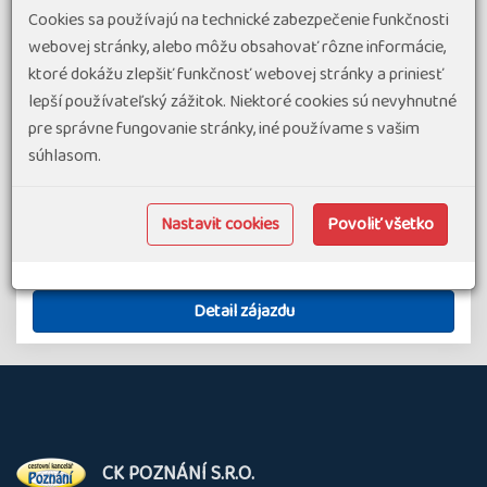
Chcete utéct před chladnými dny, které nás v tomto období
Cookies sa používajú na technické zabezpečenie funkčnosti
čekají a přemýšlíte kam vyrazit? Poleťte na ostrov Nosy
webovej stránky, alebo môžu obsahovať rôzne informácie,
Be na Madagaskaru. Ostrov vůní, jak se tomuto místu
ktoré dokážu zlepšiť funkčnosť webovej stránky a priniesť
často přezdívá, vás přivítá příjemnými letními teplotami a
lepší používateľský zážitok. Niektoré cookies sú nevyhnutné
bohatým vyžitím…
pre správne fungovanie stránky, iné používame s vašim
súhlasom.
#Dovolenka v exotike
#Poznávacie zájazdy v exotike
3 472 €
od
připravujeme
Nastavit cookies
Povoliť všetko
Madagaskar
11 dní
Náročnosť 1
Skupina 8-16
Detail zájazdu
O
CK POZNÁNÍ S.R.O.