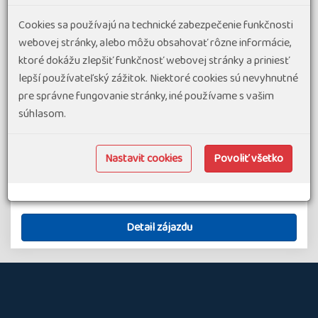
Cookies sa používajú na technické zabezpečenie funkčnosti
Vydejte se s námi na nezapomenutelný zájezd, který vás
webovej stránky, alebo môžu obsahovať rôzne informácie,
zavede do srdce norské kultury a přírody. Na začátku naší
ktoré dokážu zlepšiť funkčnosť webovej stránky a priniesť
cesty navštívíme hlavní město Norska, Oslo, kde
lepší používateľský zážitok. Niektoré cookies sú nevyhnutné
prozkoumáme bohatou historii, nádhernou architekturu a
pre správne fungovanie stránky, iné používame s vašim
fascinující muzea. Po dvou…
súhlasom.
#Zájazdy v malých skupinách
#Letecké zájazdy v Európe
termín zájazdu
3 489 €
od
Nastavit cookies
Povoliť všetko
22.11.26
-
28.11.26
Nórsko
7 dní
Náročnosť 2
Skupina 8
Detail zájazdu