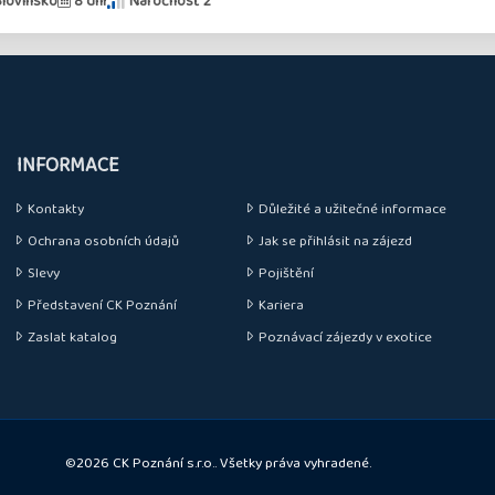
Slovinsko
8 dní
Náročnosť 2
INFORMACE
Kontakty
Důležité a užitečné informace
Ochrana osobních údajů
Jak se přihlásit na zájezd
Slevy
Pojištění
Představení CK Poznání
Kariera
Zaslat katalog
Poznávací zájezdy v exotice
©2026 CK Poznání s.r.o.. Všetky práva vyhradené.