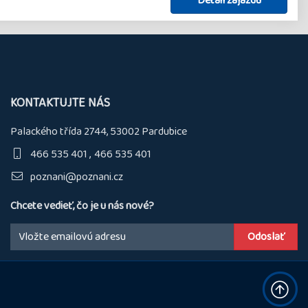
Detail zájazdu
KONTAKTUJTE NÁS
Palackého třída 2744, 53002 Pardubice
466 535 401
466 535 401
poznani@poznani.cz
Chcete vedieť, čo je u nás nové?
Email: