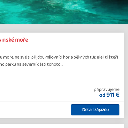
ovinské moře
oře, na své si přijdou milovníci hor a pěkných túr, ale i ti, kteří
ho parku na severní části tohoto…
připravujeme
911 €
od
Detail zájazdu