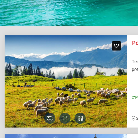
Po
Ten
pr
#P