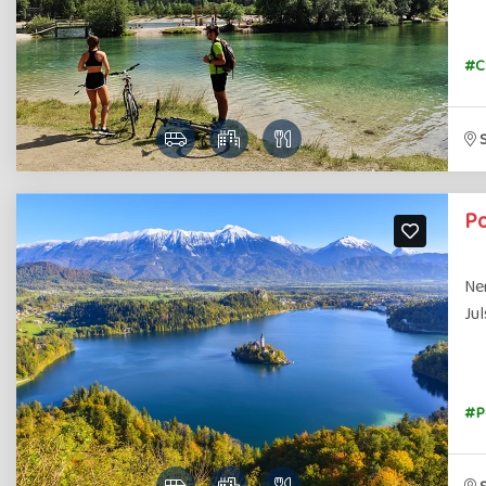
#C
Po
Nen
Jul
#P