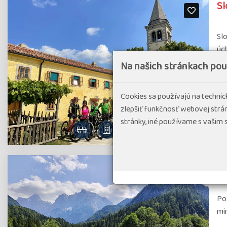
Sl
Slo
úch
Na našich stránkach po
#C
Cookies sa používajú na techni
zlepšiť funkčnosť webovej strán
stránky, iné používame s vašim
Po
Poz
mi