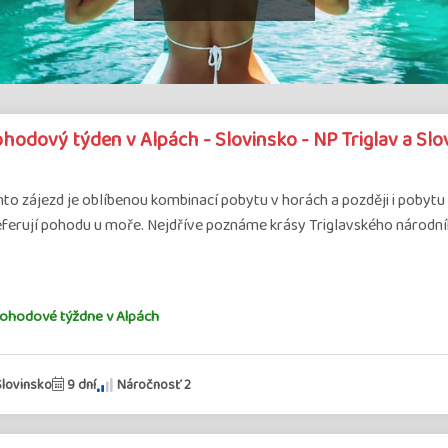
hodový týden v Alpách - Slovinsko - NP Triglav a Sl
to zájezd je oblíbenou kombinací pobytu v horách a později i pobytu u m
eferují pohodu u moře. Nejdříve poznáme krásy Triglavského národní
ohodové týždne v Alpách
Slovinsko
9 dní
Náročnosť 2