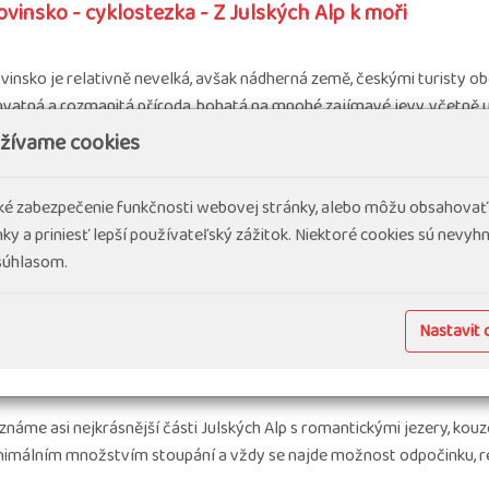
ovinsko - cyklostezka - Z Julských Alp k moři
vinsko je relativně nevelká, avšak nádherná země, českými turisty 
vatná a rozmanitá příroda, bohatá na mnohé zajímavé jevy, včetně u
užívame cookies
yklozájazdy v Európe
#Diaľkové cyklotrasy
cké zabezpečenie funkčnosti webovej stránky, alebo môžu obsahovať
ky a priniesť lepší používateľský zážitok. Niektoré cookies sú nevy
 súhlasom.
Slovinsko
9 dní
Náročnosť 2.5
Nastavit 
hodový týden na kole - Slovinsko - Perla Julských Al
náme asi nejkrásnější části Julských Alp s romantickými jezery, ko
nimálním množstvím stoupání a vždy se najde možnost odpočinku, rel