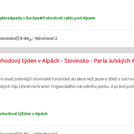
yklozájazdy v Európe
#Pohodové cyklo pod Alpami
Slovinsko
8 dní
Náročnosť 2
hodový týden v Alpách - Slovinsko - Perla Julských A
í snad známější slovinské turistické atrakce než jezero Bled s ost
ských Alp, těsně na hranici Triglavského národního parku. A právě po
ohodové týždne v Alpách