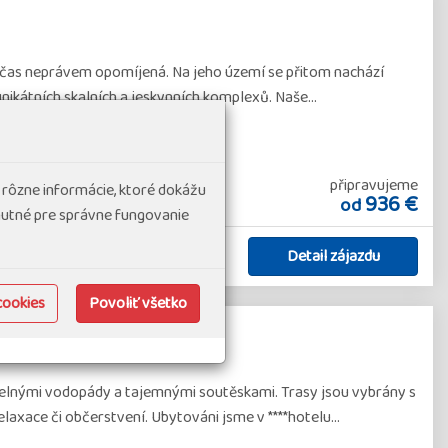
občas neprávem opomíjená. Na jeho území se přitom nachází
nikátních skalních a jeskynních komplexů. Naše…
připravujeme
 rôzne informácie, ktoré dokážu
936 €
od
hnutné pre správne fungovanie
Detail zájazdu
cookies
Povoliť všetko
p - Bled
uzelnými vodopády a tajemnými soutěskami. Trasy jsou vybrány s
axace či občerstvení. Ubytováni jsme v ****hotelu…