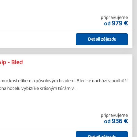
připravujeme
979 €
od
Detail zájazdu
lp - Bled
rovním kostelíkem a působivým hradem. Bled se nachází v podhůří
loha hotelu vybízí ke krásným túrám v…
připravujeme
936 €
od