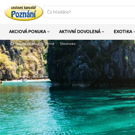
co
hledáte
AKCIOVÁ PONUKA
AKTIVNÍ DOVOLENÁ
EXOTIKA
Hlavná stránka
Země
Slovinsko