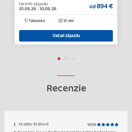
termín zájazdu
€
894 €
od
01.09.26
-
10.09.26
Taliansko
10 dní
Detail zájazdu
Recenzie
J.
Hradec Králové
100%