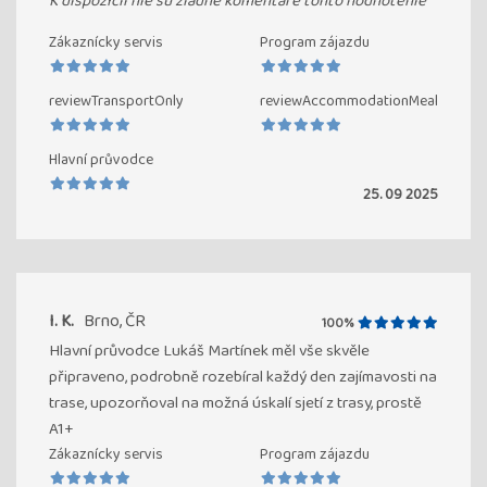
K dispozícii nie sú žiadne komentáre tohto hodnotenie
Zákaznícky servis
Program zájazdu
reviewTransportOnly
reviewAccommodationMeal
Hlavní průvodce
25. 09 2025
I. K.
Brno, ČR
100%
Hlavní průvodce Lukáš Martínek měl vše skvěle
připraveno, podrobně rozebíral každý den zajímavosti na
trase, upozorňoval na možná úskalí sjetí z trasy, prostě
A1+
Zákaznícky servis
Program zájazdu