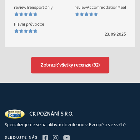
reviewTransportOnly
reviewAccommodationMeal
Hlavní průvodce
23. 09 2025
Zobraziť všetky recenzie (32)
O
CK POZNÁNÍ S.R.O.
nás
Specializujeme se na aktivní dovolenou v Evropě a ve světě
SLEDUJTE NÁS