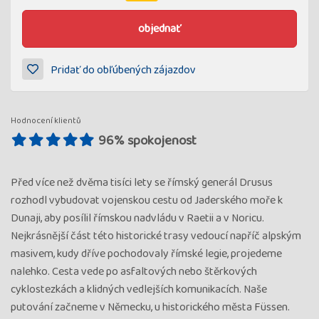
objednať
Pridať do obľúbených zájazdov
Hodnocení klientů
96% spokojenost
Před více než dvěma tisíci lety se římský generál Drusus
rozhodl vybudovat vojenskou cestu od Jaderského moře k
Dunaji, aby posílil římskou nadvládu v Raetii a v Noricu.
Nejkrásnější část této historické trasy vedoucí napříč alpským
masivem, kudy dříve pochodovaly římské legie, projedeme
nalehko. Cesta vede po asfaltových nebo štěrkových
cyklostezkách a klidných vedlejších komunikacích. Naše
putování začneme v Německu, u historického města Füssen.