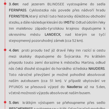
3. den:
nad jezerem BLINDSEE vystoupáme do sedla
FERNPASS
. Cyklostezka nás povede přes nádvoří hradu
FERNSTEIN
, který střeží tuto historicky důležitou obchodní
stezku, a dále následuje klesání do
IMSTU
. Odtud údolím řeky
Inn malebnou západo-tyrolskou krajinou doputujeme k
okresnímu městu
LANDECK
, nad kterým se tyčí
stejnojmenný pozoruhodný zámek (cca 52 km).
4. den:
proti proudu teď již dravé řeky Inn razící si cestu
mezi skalisky doputujeme do Švýcarska. Po krátkém
přejezdu touto zemí dorazíme k městečku Martina, odkud
nás čeká dlouhé stoupání do horského střediska
NAUDERS
.
Toto náročné převýšení je možné pohodlně absolvovat
naším autobusem (cca 51 km). V případě ubytování ve
PFUNDS se přesouvá výjezd do
Naudersu
až na 5.den,
včetně možnosti výjezdu absolvovat naším busem.
5. den:
krátkým výstupem se přehoupneme přes sedlo
RESCHENPASS
a ocitneme se v Itálii. Od průzračně modrého