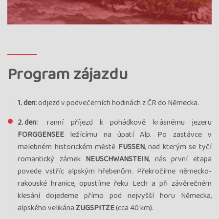
Program zájazdu
1. den:
odjezd v podvečerních hodinách z ČR do Německa.
2. den:
ranní příjezd k pohádkově krásnému jezeru
FORGGENSEE
ležícímu na úpatí Alp. Po zastávce v
malebném historickém městě
FUSSEN
, nad kterým se tyčí
romantický zámek
NEUSCHWANSTEIN
, nás první etapa
povede vstříc alpským hřebenům. Překročíme německo-
rakouské hranice, opustíme řeku Lech a při závěrečném
klesání dojedeme přímo pod nejvyšší horu Německa,
alpského velikána
ZUGSPITZE
(cca 40 km).