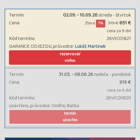
Termín
02.09. - 10.09.26
streda - štvrtok
Cena
851 €
Zľava
919 €
7%
cena za 9 dní
Kód termínu
26VIC01821
GARANCE ODJEZDU, průvodce:
Lukáš Martinek
rezervovať
voľno
Termín
31.05. - 08.06.26
nedeľa - pondelok
Cena
919 €
cena za 9 dní
Kód termínu
26VIC01820
uzavřeno, průvodce: Ondřej Baťka
termín
uzavřen