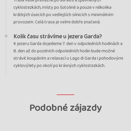
Trasa vede převážně po asfaltu a zpevněných
cyklostezkách, místy po šotolině a pouze v několika
krátkých úsecích po vedlejších silnicích s minimálním
provozem. Celá trasa je velmi dobře značená.
Kolik času strávíme u jezera Garda?
K jezeru Garda dojedeme 7. den v odpoledních hodinách a
8. den až do pozdních odpoledních hodin bude možné
strávit koupáním a relaxací u Lago di Garda i pohodovými
cyklovýlety po okolí po krásných cyklostezkách.
Podobné zájazdy