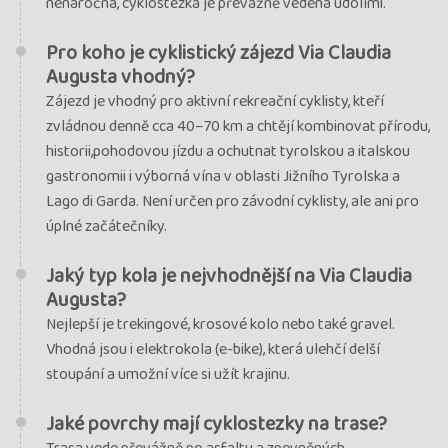
nenáročná, cyklostezka je převážně vedena údolími.
Pro koho je cyklistický zájezd Via Claudia
Augusta vhodný?
Zájezd je vhodný pro aktivní rekreační cyklisty, kteří
zvládnou denně cca 40–70 km a chtějí kombinovat přírodu,
historii,pohodovou jízdu a ochutnat tyrolskou a italskou
gastronomii i výborná vína v oblasti Jižního Tyrolska a
Lago di Garda. Není určen pro závodní cyklisty, ale ani pro
úplné začátečníky.
Jaký typ kola je nejvhodnější na Via Claudia
Augusta?
Nejlepší je trekingové, krosové kolo nebo také gravel.
Vhodná jsou i elektrokola (e-bike), která ulehčí delší
stoupání a umožní více si užít krajinu.
Jaké povrchy mají cyklostezky na trase?