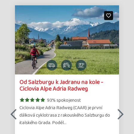
Detail
Det
Od Salzburgu k Jadranu na kole -
zájazdu
zá
Ciclovia Alpe Adria Radweg
93% spokojenost
Ciclovia Alpe Adria Radweg (CAAR) je první
dálková cyklotrasa z rakouského Salzburgu do
italského Grada. Podél…