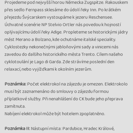
Projedeme pod nejvyšší horou Německa Zugspitze. Rakouskem
přes sedlo Fernpass sklesáme do údolí řeky Inn. Po krátkém
přejezdu Švýcarskem vystoupáme k jezeru Reschensee.
Úchvatné scenérie NP Stelvio Ortler nás povedou k hojností
oplývajícímu údolí řeky Adige. Propleteme se historickými jádry
měst Merano a Bolzano, kde ochutnáme italské speciality.
Cyklostezky nekonečnými jabloňovými sady a vinicemi nás
zavedou do dalšího historického města Trento. Cílem našeho
cyklotoulání je Lago di Garda. Zde strávíme poslední den
relaxací, nebo vyjížďkami k okolním jezerům.
Poznámka:
Počet elektrokol na zájezdu je omezen. Elektrokolo
musí být zaznamenáno do smlouvy o zájezdu formou
příplatkové služby. Při nenahlášení do CK bude jeho přeprava
zamítnuta.
Nabíjení elektrokol může být hotelem zpoplatněno.
Poznámka II:
Nástupní místa: Pardubice, Hradec Králové,