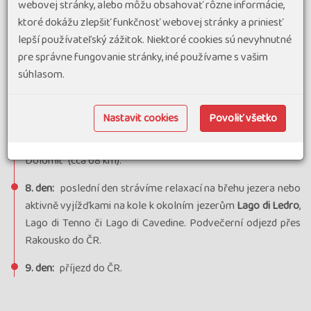
webovej stránky, alebo môžu obsahovať rôzne informácie,
km).
ktoré dokážu zlepšiť funkčnosť webovej stránky a priniesť
7. den:
široce rozevřeným údolím ohraničeným strmými
lepší používateľský zážitok. Niektoré cookies sú nevyhnutné
srázy okolních hor přesahujících 2000 m míříme dále na jih
pre správne fungovanie stránky, iné používame s vašim
do
TRENTA
. Město, které si dodnes uchovalo svoje vzácné
súhlasom.
monumenty podávající umělecké a historické svědectví o
setkání italské a středoevropské kultury. U
ROVERETA
,
Nastavit cookies
Povoliť všetko
města míru, opustíme řeku Adige a dojedeme k vysněnému
cíli našeho putování, k jezeru
LAGO DI GARDA
- "moři
Dolomit" (cca 68 km).
8. den:
poslední den strávíme relaxací na břehu jezera nebo
aktivně vyjížďkami na kole k okolním jezerům
Lago di Ledro
,
Lago di Tenno či Lago di Cavedine. Podvečerní odjezd přes
Rakousko do ČR.
9. den:
příjezd do ČR.