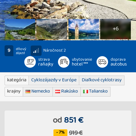
11
fotografií
+6
dňový
9
Náročnosť 2
zájazd
strava
ubytovanie
doprava
raňajky
hotel ***
autobus
kategória
Cyklozájazdy v Európe
Diaľkové cyklotrasy
krajiny
Nemecko
Rakúsko
Taliansko
od
851 €
919 €
- 7%