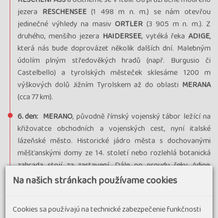
jezera
RESCHENSEE
(1 498 m n. m.) se nám otevřou
jedinečné výhledy na masiv
ORTLER
(3 905 m n. m.). Z
druhého, menšího jezera
HAIDERSEE
, vytéká řeka
ADIGE
,
která nás bude doprovázet několik dalších dní. Malebným
údolím plným středověkých hradů (např. Burgusio či
Castelbello) a tyrolských městeček sklesáme 1200 m
výškových dolů Jižním Tyrolskem až do oblasti
MERANA
(cca 77 km).
6. den:
MERANO
, původně římský vojenský tábor ležící na
křižovatce obchodních a vojenských cest, nyní italské
lázeňské město. Historické jádro města s dochovanými
měšťanskými domy ze 14. století nebo rozlehlá botanická
zahrada stojí za zastavení. Dále po proudu řeky Adige,
obklopeni fascinující hradbou hor projedeme jabloňovými
Na našich stránkach používame cookies
sady a vinicemi až do správního střediska autonomní oblasti,
do
BOLZANA
. Atmosféru tohoto historického města si
Cookies sa používajú na technické zabezpečenie funkčnosti
nejlépe vychutnáme u pravého italského cappuccina (cca 77