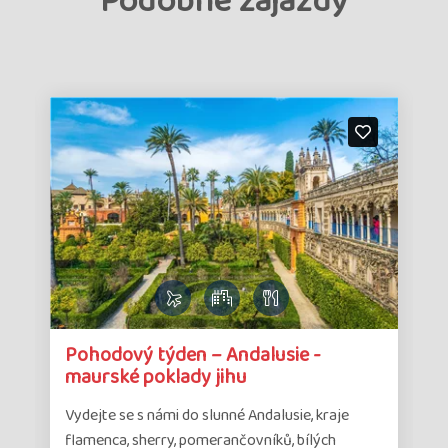
Podobné zájazdy
Detail
Det
Pohodový týden – Andalusie -
zájazdu
zá
maurské poklady jihu
Vydejte se s námi do slunné Andalusie, kraje
flamenca, sherry, pomerančovníků, bílých