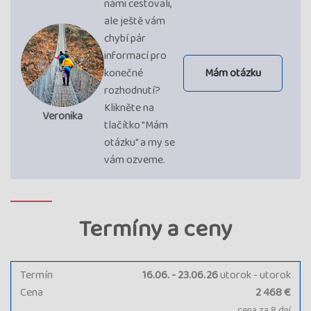
námi cestovali,
ale ještě vám
chybí pár
informací pro
konečné
Mám otázku
rozhodnutí?
Klikněte na
Veronika
tlačítko "Mám
otázku" a my se
vám ozveme.
Termíny a ceny
Termín
16.06. - 23.06.26
utorok - utorok
Cena
2 468 €
cena za 8 dní