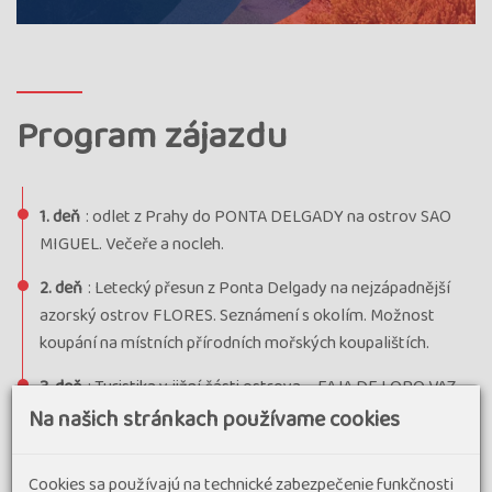
Program zájazdu
1. deň
: odlet z Prahy do PONTA DELGADY na ostrov SAO
MIGUEL. Večeře a nocleh.
2. deň
: Letecký přesun z Ponta Delgady na nejzápadnější
azorský ostrov FLORES. Seznámení s okolím. Možnost
koupání na místních přírodních mořských koupalištích.
3. deň
: Turistika v jižní části ostrova – FAJA DE LOPO VAZ
(3.4 km, 2h). Jižní číst ostrova je místem, kde bylo na ostrově
Na našich stránkach používame cookies
první osídlení. Cesta nás svede až na černou oblázkovou
pláž a kolem obdělaných políček místních zemědělců.
Cookies sa používajú na technické zabezpečenie funkčnosti