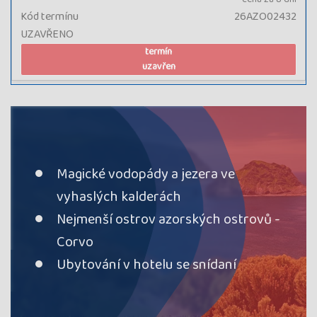
Kód termínu
26AZO02432
UZAVŘENO
termín
uzavřen
Magické vodopády a jezera ve
vyhaslých kalderách
Nejmenší ostrov azorských ostrovů -
Corvo
Ubytování v hotelu se snídaní