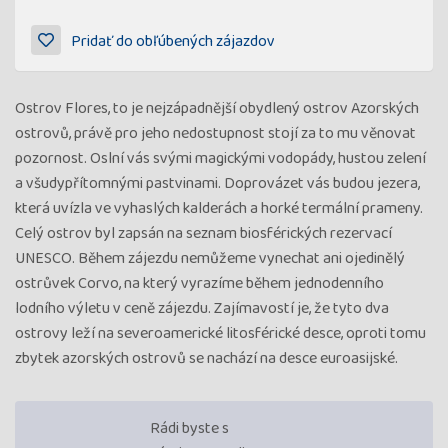
Pridať do obľúbených zájazdov
Ostrov Flores, to je nejzápadnější obydlený ostrov Azorských
ostrovů, právě pro jeho nedostupnost stojí za to mu věnovat
pozornost. Oslní vás svými magickými vodopády, hustou zelení
a všudypřítomnými pastvinami. Doprovázet vás budou jezera,
která uvízla ve vyhaslých kalderách a horké termální prameny.
Celý ostrov byl zapsán na seznam biosférických rezervací
UNESCO. Během zájezdu nemůžeme vynechat ani ojedinělý
ostrůvek Corvo, na který vyrazíme během jednodenního
lodního výletu v ceně zájezdu. Zajímavostí je, že tyto dva
ostrovy leží na severoamerické litosférické desce, oproti tomu
zbytek azorských ostrovů se nachází na desce euroasijské.
Rádi byste s