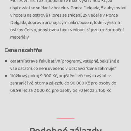
Flores vč. let. tax a poplatků v max. výši 17 500 Kč, 2x
ubytování se snídaní v hotelu v Ponta Delgada, 5x ubytování
v hotelu na ostrově Flores se snídaní, 2x večeře v Ponta
Delgada, doprava pronajatým mikrobusem, lodní výlet na
ostrov Corvo, pobytovou taxu, vedoucí zájezdu, informační
materiály
Cena nezahŕňa
ostatní strava, fakultativní programy, vstupné, bakšišné a
vše ostatní, co není uvedeno v odstavci "Cena zahrnuje"
1lůžkový pokoj 9 900 Kč, pojištění léčebných výloh v
zahraničí vč. storna zájezdu do 90 000 Kč pro osoby do
69,99 let za 2 000 Kč, pro osoby od 70 let za 2 160 Kč