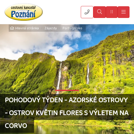
Vyhledat
Menu
Hla
Hlavná stránka
Zájazdy
Portugalsko
POHODOVÝ TÝDEN - AZORSKÉ OSTROVY
- OSTROV KVĚTIN FLORES S VÝLETEM NA
CORVO