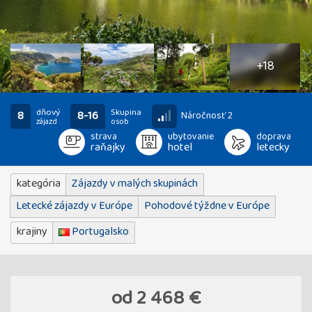
23
fotografií
+18
dňový
Skupina
8
8-16
Náročnosť 2
zájazd
osob
strava
ubytovanie
doprava
raňajky
hotel
letecky
kategória
Zájazdy v malých skupinách
Letecké zájazdy v Európe
Pohodové týždne v Európe
krajiny
Portugalsko
od
2 468 €