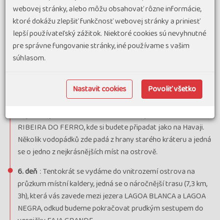
Stejnou cestou zpět. Během přejezdu zastávka na vyhlídce
webovej stránky, alebo môžu obsahovať rôzne informácie,
na jezera LAGOA ROSA a LAGOA FUNDA.
ktoré dokážu zlepšiť funkčnosť webovej stránky a priniesť
lepší používateľský zážitok. Niektoré cookies sú nevyhnutné
4. deň
: lodní výlet na vedlejší, od světa odříznutý ostrov
pre správne fungovanie stránky, iné používame s vašim
CORVO, který je trajektem vzdálen necelou hodinu, Ostrov je
súhlasom.
kombinací nedotčené přírody a krásných výhledů.
Dominantu tvoří v průměru 3,5km široký vyhaslý kráter.
Nastavit cookies
Povoliť všetko
5. deň
: Odjezd do městečka LAJEDO, odkud vede krásná
turistická trasa FAJA GRANDE (13km, 3,5h). Z trasy
doporučujeme krátkou odbočku k vodopádům PACO
RIBEIRA DO FERRO, kde si budete připadat jako na Havaji.
Několik vodopádků zde padá z hrany starého kráteru a jedná
se o jedno z nejkrásnějších míst na ostrově.
6. deň
: Tentokrát se vydáme do vnitrozemí ostrova na
průzkum místní kaldery, jedná se o náročnější trasu (7,3 km,
3h), která vás zavede mezi jezera LAGOA BLANCA a LAGOA
NEGRA, odkud budeme pokračovat prudkým sestupem do