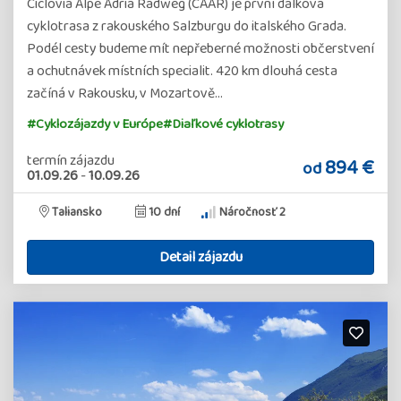
Ciclovia Alpe Adria Radweg (CAAR) je první dálková
cyklotrasa z rakouského Salzburgu do italského Grada.
Podél cesty budeme mít nepřeberné možnosti občerstvení
a ochutnávek místních specialit. 420 km dlouhá cesta
začíná v Rakousku, v Mozartově…
#Cyklozájazdy v Európe
#Diaľkové cyklotrasy
termín zájazdu
894 €
od
01.09.26
-
10.09.26
Taliansko
10 dní
Náročnosť 2
Detail zájazdu