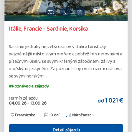
Itálie, Francie - Sardinie, Korsika
Sardinie je druhý největší ostrov v Itálii a turisticky
nejznámější místo svým mořem a pobřežím s nerovnými a
písečnými úseky, se svými krásnými zátočinami, zálivy a
mořskými jeskyněmi. Za poznání stojí i vnitrozemí ostrova
se svými horskými…
#Poznávacie zájazdy
termín zájazdu
1 021 €
od
04.09.26
-
13.09.26
Francúzsko
10 dní
Náročnosť 1
Detail zájazdu