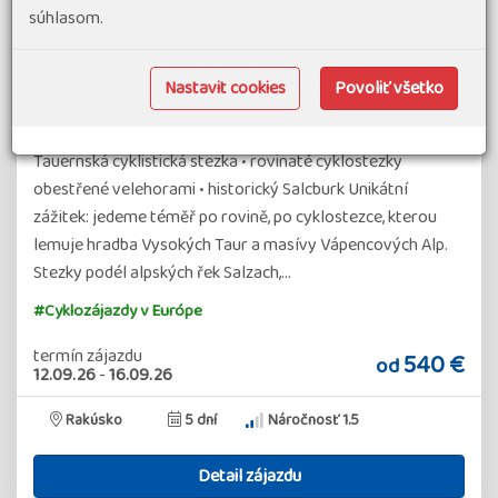
súhlasom.
Nastavit cookies
Povoliť všetko
Rakousko - Po rovině napříč Alpami*
Tauernská cyklistická stezka • rovinaté cyklostezky
obestřené velehorami • historický Salcburk Unikátní
zážitek: jedeme téměř po rovině, po cyklostezce, kterou
lemuje hradba Vysokých Taur a masívy Vápencových Alp.
Stezky podél alpských řek Salzach,…
#Cyklozájazdy v Európe
termín zájazdu
540 €
od
12.09.26
-
16.09.26
Rakúsko
5 dní
Náročnosť 1.5
Detail zájazdu