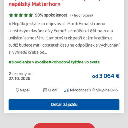
nepálský Matterhorn
93% spokojenost
(7 hodnocení)
V Nepálu je stále co objevovat. Mardi Himal stranou
turistickým davům, díky čemuž se můžete těšit na zcela
unikátní atmosféru. Samotný trek patří k těm kratším, a
tudíž budete mít i dostatek času na odpočinek a vychutnání
si výhledů třeba od…
#Dovolenka v exotike
#Pohodové týždne vo svete
2
termíny
od
3 064 €
od
27. 10. 2026
Nepál
12 dní
Náročnosť 3
Skupina 8-16
Detail zájazdu