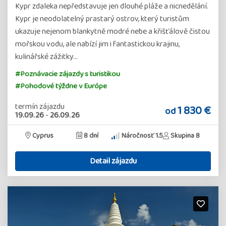
Kypr zdaleka nepředstavuje jen dlouhé pláže a nicnedělání.
Kypr je neodolatelný prastarý ostrov, který turistům
ukazuje nejenom blankytně modré nebe a křišťálově čistou
mořskou vodu, ale nabízí jim i fantastickou krajinu,
kulinářské zážitky…
#Poznávacie zájazdy s turistikou
#Pohodové týždne v Európe
termín zájazdu
1 830 €
od
19.09.26
-
26.09.26
Cyprus
8 dní
Náročnosť 1.5
Skupina 8
Detail zájazdu