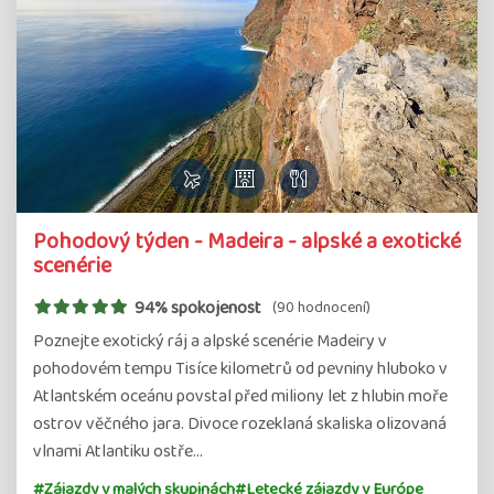
Pohodový týden - Madeira - alpské a exotické
scenérie
94% spokojenost
(90 hodnocení)
Poznejte exotický ráj a alpské scenérie Madeiry v
pohodovém tempu Tisíce kilometrů od pevniny hluboko v
Atlantském oceánu povstal před miliony let z hlubin moře
ostrov věčného jara. Divoce rozeklaná skaliska olizovaná
vlnami Atlantiku ostře…
#Zájazdy v malých skupinách
#Letecké zájazdy v Európe