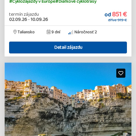
#Cyklozájazdy v Európe
#Diaľkové cyklotrasy
851 €
od
termín zájazdu
02.09.26
-
10.09.26
dříve
919 €
Taliansko
9 dní
Náročnosť 2
Detail zájazdu