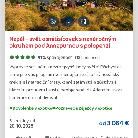
Nepál - svět osmitisícovek s nenáročným
okruhem pod Annapurnou s polopenzí
91% spokojenost
(18 hodnocení)
Vypravte se s námi mezi nejvyšší hory světa! Přichystali
jsme pro vás program kombinující nenáročný nepálský
trek, ale i netradiční trasy, které zatím stále zůstávají
hlavním proudem turistů neobjevené. Na 4denním treku
budeme moci obdivovat…
#Dovolenka v exotike
#Poznávacie zájazdy v exotike
3
termíny
od
3 064 €
od
20. 10. 2026