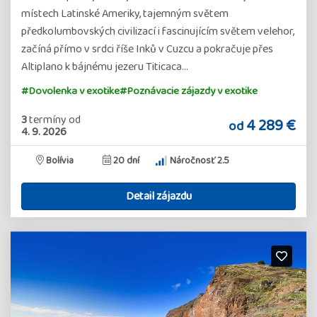
místech Latinské Ameriky, tajemným světem
předkolumbovských civilizací i fascinujícím světem velehor,
začíná přímo v srdci říše Inků v Cuzcu a pokračuje přes
Altiplano k bájnému jezeru Titicaca…
#Dovolenka v exotike
#Poznávacie zájazdy v exotike
3
termíny
od
4 289 €
od
4. 9. 2026
Bolívia
20 dní
Náročnosť 2.5
Detail zájazdu