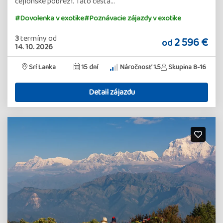
cejlonské pobřeží. Tato cesta…
#Dovolenka v exotike
#Poznávacie zájazdy v exotike
3
termíny
od
2 596 €
od
14. 10. 2026
Srí Lanka
15 dní
Náročnosť 1.5
Skupina 8-16
Detail zájazdu