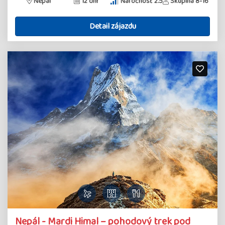
Nepál
12 dní
Náročnosť 2.5
Skupina 8-16
Detail zájazdu
Nepál - Mardi Himal – pohodový trek pod