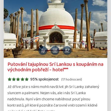
Putování tajuplnou Srí Lankou s koupáním na
východním pobřeží - hotel***
95% spokojenost
(17 hodnocení)
Již dříve jste s námi mohli navštívit jih Srí Lanky zahalený
sluncem a palmami. Nejen vás, ale i nás Srí Lanka
nadchnula. Nyní vám chceme nabídnout pouť plnou
kontrastů, při které poznáte čarovné vnitrozemí i klidné