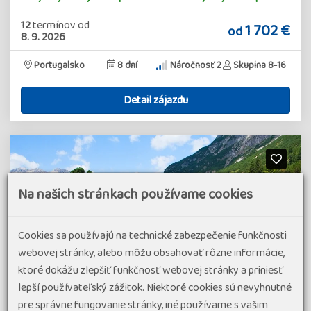
12
termínov
od
1 702 €
od
8. 9. 2026
Portugalsko
8 dní
Náročnosť 2
Skupina 8-16
Detail zájazdu
Na našich stránkach používame cookies
Cookies sa používajú na technické zabezpečenie funkčnosti
webovej stránky, alebo môžu obsahovať rôzne informácie,
ktoré dokážu zlepšiť funkčnosť webovej stránky a priniesť
lepší používateľský zážitok. Niektoré cookies sú nevyhnutné
pre správne fungovanie stránky, iné používame s vašim