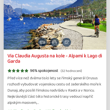
Via Claudia Augusta na kole - Alpami k Lago di
Garda
96% spokojenost
(32 hodnocení)
Před více než dvěma tisíci lety se římský generál Drusus
rozhodl vybudovat vojenskou cestu od Jaderského moře k
Dunaji, aby posílil římskou nadvládu v Raetii a v Noricu.
Nejkrásnější část této historické trasy vedoucí napříč
alpským masivem,…