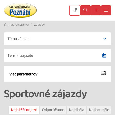
Vyhledat
Menu
Hla
Hlavná stránka
Zájazdy
Viac parametrov
Sportovné zájazdy
Nejbližší odjezd
Odporúčame
Najdlhšia
Najlacnejšie