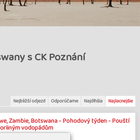
swany s CK Poznání
Nejbližší odjezd
Odporúčame
Najdlhšia
Najlacnejšie
we, Zambie, Botswana - Pohodový týden - Pouští
ktoriiným vodopádům
okojenost
(20 hodnocení)