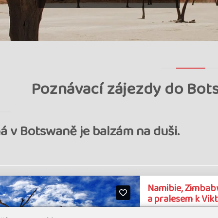
Poznávací zájezdy do Bot
á v Botswaně je balzám na duši.
Namibie, Zimbab
a pralesem k Vi
95% sp