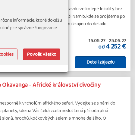
ogram umožňuje navštívit dvě opravdu velkolepé lokality bez
ájezd začneme ve světoznámé poušti Namib, kde se projdeme po
 rôzne informácie, ktoré dokážu
dun planety. Mimořádně fotogenickou krajinu do detailu
hnutné pre správne fungovanie
15.05.27
-
25.05.27
#Zájazdy v malých skupinách
4 252 €
od
cookies
Povoliť všetko
Detail zájazdu
áročnosť 1
Skupina 8-16
 Okavanga - Africké království divočiny
nesporně k vrcholům afrického safari. Vydejte se s námi do
u planety, kde na Vás čeká zcela nedotčená příroda plná
ě slonů, hrochů, kočkovitých šelem a mnoha dalšího. O