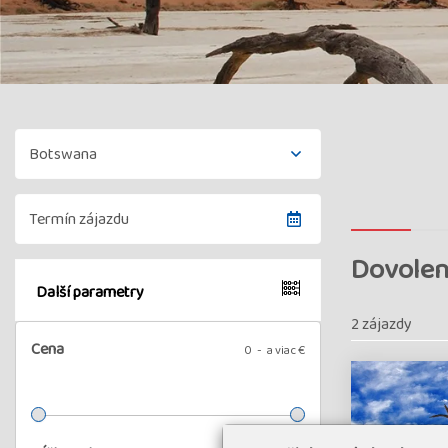
Dovolen
Další parametry
2 zájazdy
Cena
0
a viac €