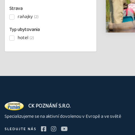
Strava
raňajky
(2)
Typ ubytovania
hotel
(2)
O
CK POZNÁNÍ S.R.O.
nás
Specializujeme se na aktivní dovolenou v Evropě a ve světě
SLEDUJTE NÁS