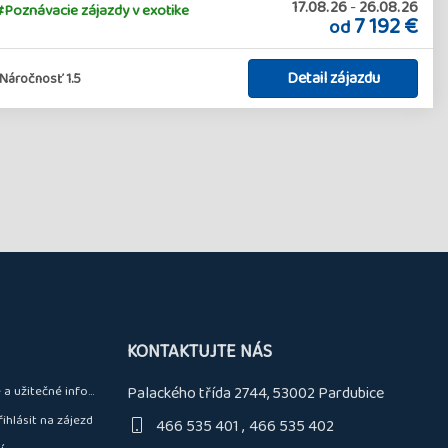
17.08.26
-
26.08.26
#Poznávacie zájazdy v exotike
7 192 €
od
Detail zájazdu
Náročnosť 1.5
KONTAKTUJTE NÁS
a užitečné informace
Palackého třída 2744, 53002 Pardubice
řihlásit na zájezd
466 535 401
466 535 402