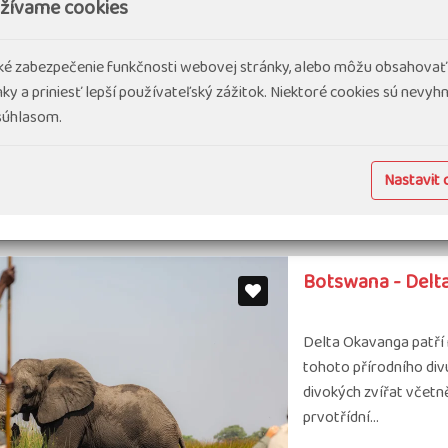
užívame cookies
Unikátně sestavený pr
dlouhých přejezdů! Z
cké zabezpečenie funkčnosti webovej stránky, alebo môžu obsahovať
jedněch z největších 
ky a priniesť lepší používateľský zážitok. Niektoré cookies sú nevy
prozkoumáme…
 súhlasom.
#Dovolenka v exotike
Nastavit 
Botswana
11 dní
N
Botswana - Delta
Delta Okavanga patří 
tohoto přírodního div
divokých zvířat včetn
prvotřídní…