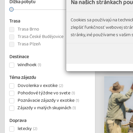
Na našich stránkach po
Dĺžka pobytu
1
a viac dní
Cookies sa používajú na techni
Trasa
zlepšiť funkčnosť webovej strán
Trasa Brno
stránky, iné používame s vašim
Trasa České Budějovice
Trasa Plzeň
Destinace
Windhoek
(1)
Téma zájezdu
Dovolenka v exotike
(2)
Pohodové týždne vo svete
(1)
Poznávacie zájazdy v exotike
(1)
Zájazdy v malých skupinách
(1)
Doprava
letecky
(2)