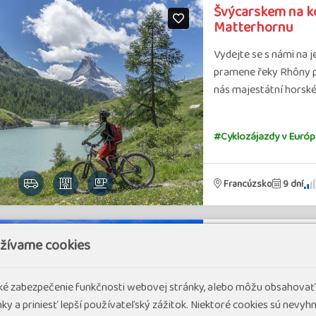
Švýcarskem na k
Matterhornu
Vydejte se s námi na j
pramene řeky Rhôny p
nás majestátní horské 
#Cyklozájazdy v Európ
Francúzsko
9 dní
Pohodový týden -
užívame cookies
nejvyhlášenějšíc
98% sp
cké zabezpečenie funkčnosti webovej stránky, alebo môžu obsahovať
Lahůdka pro všechny m
ky a priniesť lepší používateľský zážitok. Niektoré cookies sú nevy