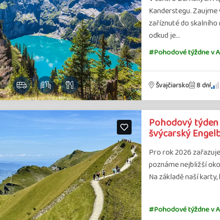
Kanderstegu. Zaujme v
zaříznuté do skalního
odkud je…
#Pohodové týždne v A
Švajčiarsko
8 dní
Pohodový týden v 
švýcarský Engelb
Pro rok 2026 zařazuje
poznáme nejbližší ok
Na základě naší karty
#Pohodové týždne v A