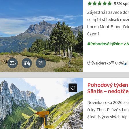
93% sp
Zájezd nás zavede do 
o ráj 14 středisek me
horou Mont Blanc. Dí
území…
#Pohodové týždne v A
Švajčiarsko
8 dní
Pohodový týden v
Säntis – nedotče
Novinka roku 2026 s ú
řeky Thur. Právě s to
části švýcarských Alp