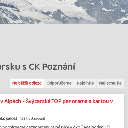
arsku s CK Poznání
Nejbližší odjezd
Odporúčame
Najdlhšia
Najlacnejšie
v Alpách - Švýcarské TOP panorama s kartou v
okojenost
(23 hodnocení)
lp podnikneme nezapomenutelné túry v okolí Adelbodenu či