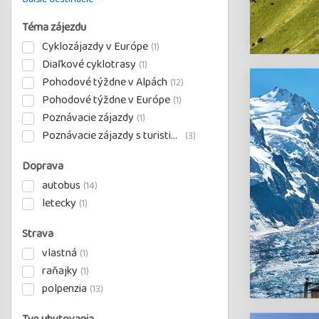
Téma zájezdu
Cyklozájazdy v Európe
(1)
Diaľkové cyklotrasy
(1)
Pohodové týždne v Alpách
(12)
Pohodové týždne v Európe
(1)
Poznávacie zájazdy
(1)
Poznávacie zájazdy s turistikou
(3)
Doprava
autobus
(14)
letecky
(1)
Strava
vlastná
(1)
raňajky
(1)
polpenzia
(13)