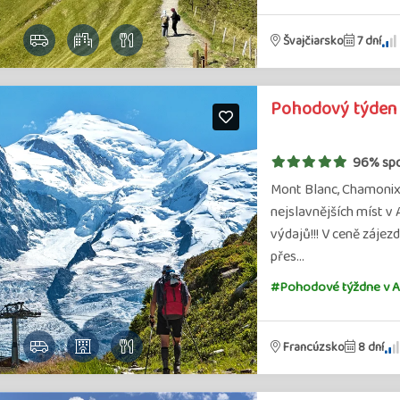
Švajčiarsko
7 dní
Pohodový týden 
96% sp
Mont Blanc, Chamonix, 
nejslavnějších míst v 
výdajů!!! V ceně záje
přes…
#Pohodové týždne v A
Francúzsko
8 dní