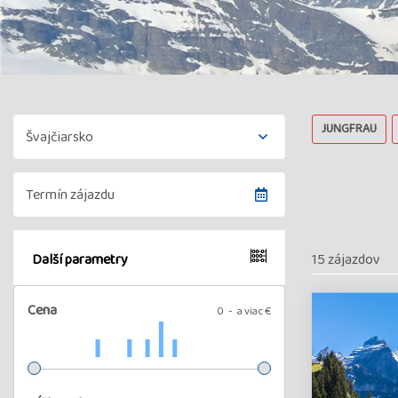
JUNGFRAU
15 zájazdov
Další parametry
Cena
0
a viac €