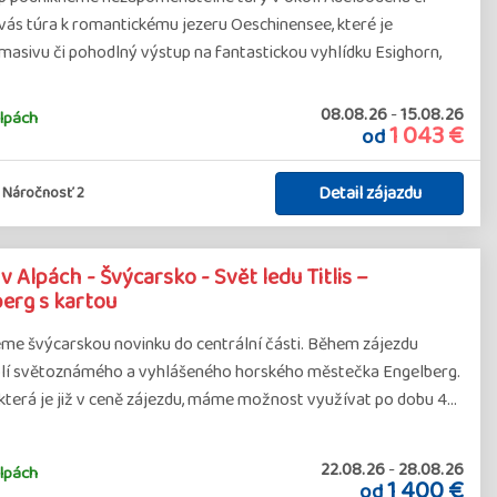
ás túra k romantickému jezeru Oeschinensee, které je
 masivu či pohodlný výstup na fantastickou vyhlídku Esighorn,
08.08.26
-
15.08.26
lpách
1 043 €
od
Detail zájazdu
Náročnosť 2
Alpách - Švýcarsko - Svět ledu Titlis –
erg s kartou
me švýcarskou novinku do centrální části. Během zájezdu
olí světoznámého a vyhlášeného horského městečka Engelberg.
, která je již v ceně zájezdu, máme možnost využívat po dobu 4…
22.08.26
-
28.08.26
lpách
1 400 €
od