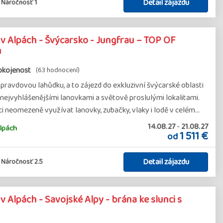
Detail zájazdu
Náročnosť 1
 Alpách - Švýcarsko - Jungfrau – TOP OF
u
okojenost
(63 hodnocení)
avdovou lahůdku, a to zájezd do exkluzivní švýcarské oblasti
jvyhlášenějšími lanovkami a světově proslulými lokalitami.
i neomezeně využívat lanovky, zubačky, vlaky i lodě v celém…
14.08.27
-
21.08.27
lpách
1 511 €
od
Detail zájazdu
Náročnosť 2.5
 Alpách - Savojské Alpy - brána ke slunci s