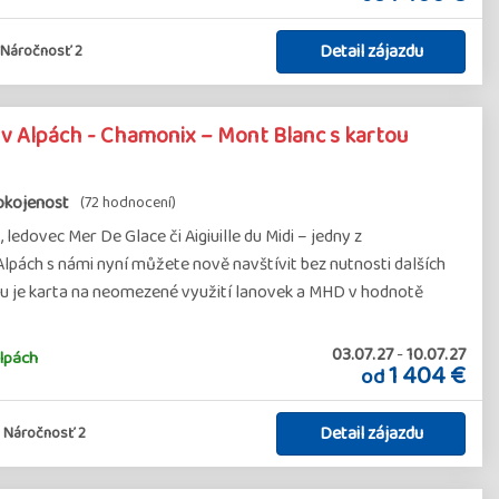
Detail zájazdu
Náročnosť 2
v Alpách - Chamonix – Mont Blanc s kartou
okojenost
(72 hodnocení)
ledovec Mer De Glace či Aigiuille du Midi – jedny z
Alpách s námi nyní můžete nově navštívit bez nutnosti dalších
zdu je karta na neomezené využití lanovek a MHD v hodnotě
03.07.27
-
10.07.27
lpách
1 404 €
od
Detail zájazdu
Náročnosť 2