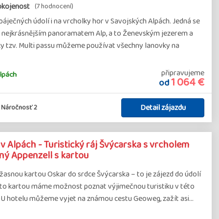
okojenost
(7 hodnocení)
báječných údolí i na vrcholky hor v Savojských Alpách. Jedná se
zi nejkrásnějším panoramatem Alp, a to Ženevským jezerem a
ky tzv. Multi passu můžeme používat všechny lanovky na
připravujeme
lpách
1 064 €
od
Detail zájazdu
Náročnosť 2
 Alpách - Turistický ráj Švýcarska s vrcholem
ný Appenzell s kartou
žasnou kartou Oskar do srdce Švýcarska – to je zájezd do údolí
uto kartou máme možnost poznat výjimečnou turistiku v této
. U hotelu můžeme vyjet na známou cestu Geoweg, zažít asi…