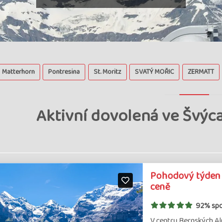
Matterhorn
Pontresina
St. Moritz
SVATÝ MOŘIC
ZERMATT
Aktivní dovolená ve Švýc
Pohodový týden 
ceně
92% sp
V centru Bernských A