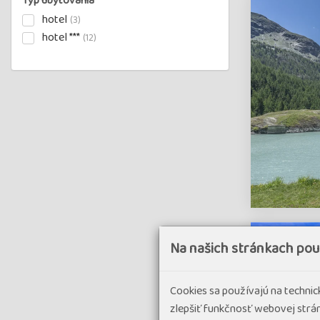
Typ ubytovania
hotel
(3)
hotel ***
(12)
Na našich stránkach po
Cookies sa používajú na techni
zlepšiť funkčnosť webovej strán