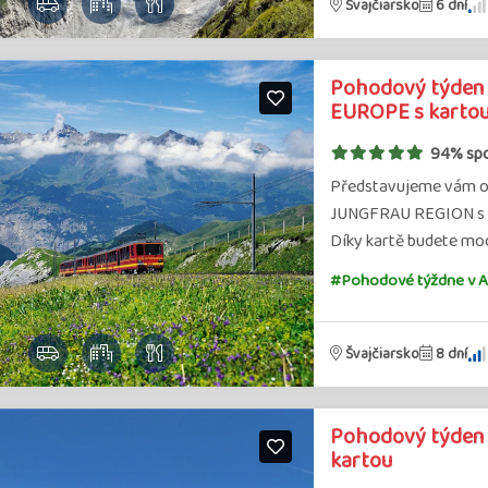
Švajčiarsko
6 dní
Pohodový týden v
EUROPE s karto
94% sp
Představujeme vám opr
JUNGFRAU REGION s ne
Díky kartě budete moc
#Pohodové týždne v A
Švajčiarsko
8 dní
Pohodový týden v
kartou