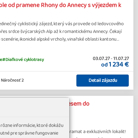
ole od pramene Rhony do Annecy s výjezdem k
edinečný cyklistický zájezd, který vás provede od ledovcového
řes srdce švýcarských Alp až k romantickému Annecy. Čekají
scenérie, ikonické alpské vrcholy, vinařské oblasti kantonu…
03.07.27
-
11.07.27
e
#Diaľkové cyklotrasy
1 234 €
od
Detail zájazdu
Náročnosť 2
 Švýcarsko - Glacier Expresem do
h lokalit Švýcarska
okojenost
(4 hodnocení)
 rôzne informácie, ktoré dokážu
ilovníky železnice, horských panoramat a exkluzivních lokalit!
hnutné pre správne fungovanie