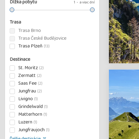
Dĺžka pobytu
1
a viac dní
Trasa
Trasa Brno
Trasa České Budějovice
Trasa Plzeň
(13)
Destinace
St. Moritz
(2)
Zermatt
(2)
Saas Fee
(2)
Jungfrau
(2)
Livigno
(1)
Grindelwald
(1)
Matterhorn
(1)
Luzern
(1)
Jungfraujoch
(1)
Ďalšie destinácie