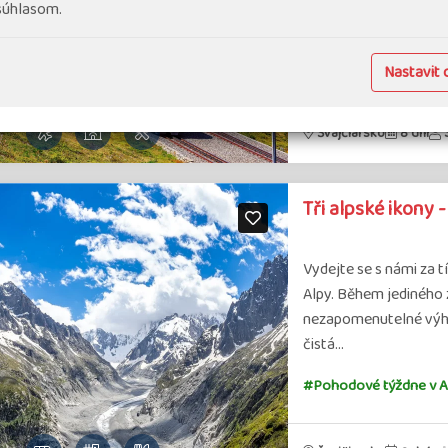
Vydejte se s námi let
 súhlasom.
do těch nejvyhlášeně
#Pohodové týždne v 
Nastavit 
Švajčiarsko
8 dní
S
Tři alpské ikony 
Vydejte se s námi za 
Alpy. Během jediného z
nezapomenutelné výhle
čistá…
#Pohodové týždne v A