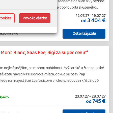
ecky do Švýcarska, kde okamžitě přesedneme na vlak a vyrazíme
jších míst helvétské konfederace. Za doprovodu zkušeného…
12.07.27
-
19.07.27
Európe
cookies
Povoliť všetko
3 404 €
od
Detail zájazdu
kupina 8-16
- Mont Blanc, Saas Fee, Rigi za super cenu**
tím nejkrásnějším, co mohou nabídnout švýcarské a francouzské
ájezdu navštívíte ikonická místa, odkud se otevírají
dy na majestátní čtyřtisícové vrcholy, ledovce i křišťálově
23.07.27
-
28.07.27
lpách
745 €
od